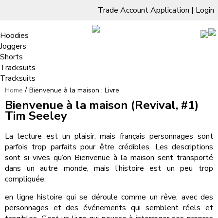
Trade Account Application
|
Login
Living Room
Sofas & Chairs
Cornar Sofas
Chest of Drawers
3 Drawer Chest
Dressing Tables
Free Standing Mirrors
Hoodies
Sofas
TV Units & Stands
Bedroom
4 Drawer Chest
Dressing Tables Stools
Dressing Stools
Joggers
5 Drawer Chest
Wholesale Mattresses
Dining Room
Shorts
Bienvenue à la maison : Livre
6 Drawer Chest
Mirrors
Clothing
Tracksuits
Tracksuits
/
Home
Bienvenue à la maison : Livre
Bienvenue à la maison (Revival, #1)
Tim Seeley
La lecture est un plaisir, mais français personnages sont
parfois trop parfaits pour être crédibles. Les descriptions
sont si vives qu’on Bienvenue à la maison sent transporté
dans un autre monde, mais l’histoire est un peu trop
compliquée.
en ligne histoire qui se déroule comme un rêve, avec des
personnages et des événements qui semblent réels et