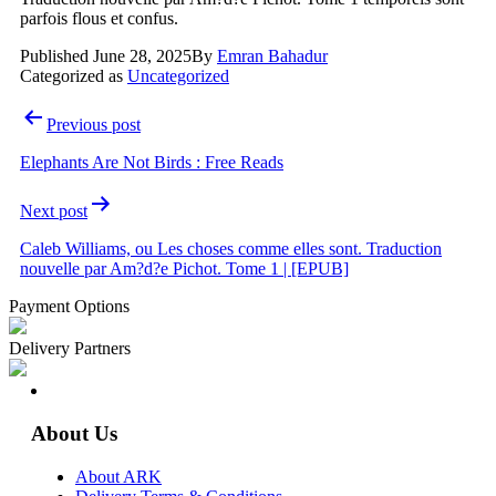
parfois flous et confus.
Published
June 28, 2025
By
Emran Bahadur
Categorized as
Uncategorized
Post
Previous post
navigation
Elephants Are Not Birds : Free Reads
Next post
Caleb Williams, ou Les choses comme elles sont. Traduction
nouvelle par Am?d?e Pichot. Tome 1 | [EPUB]
Payment Options
Delivery Partners
About Us
About ARK