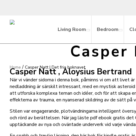
Living Room
Bedroom
Cl
Casper 
/
Home
Casper Natt | Det fria boknavet
Casper Natt , Aloysius Bertrand
När vi vänder sidorna i denna bok, påminns vi om att livet ä
nedladdning är särskilt intressant, med en mystisk asteroi
att utforska komplexa teman och idéer, och för att skapa en
effekterna av trauma, en nyanserad skildring av de sätt på v
Stilen var engagerande, plotvändningarna intelligent översy
och rörd av berättelsen. När jag läste pdf ebook gratis det
upptäckande av nya och oväntade underverk vid varje vända
En snabb och trevlig läsning, den här bok för kindle gratis ä