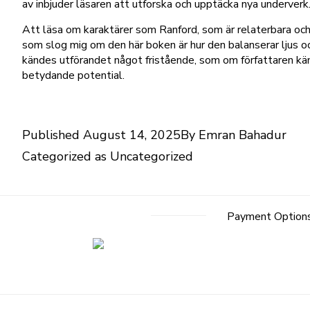
av inbjuder läsaren att utforska och upptäcka nya underverk
Att läsa om karaktärer som Ranford, som är relaterbara och 
som slog mig om den här boken är hur den balanserar ljus o
kändes utförandet något fristående, som om författaren kä
betydande potential.
Published
August 14, 2025
By
Emran Bahadur
Categorized as
Uncategorized
Payment Option