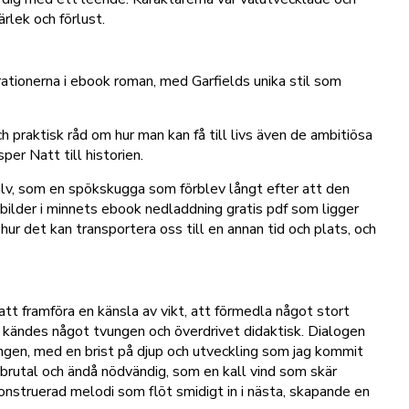
rlek och förlust.
trationerna i ebook roman, med Garfields unika stil som
h praktisk råd om hur man kan få till livs även de ambitiösa
per Natt till historien.
jälv, som en spökskugga som förblev långt efter att den
e bilder i minnets ebook nedladdning gratis pdf som ligger
 hur det kan transportera oss till en annan tid och plats, och
att framföra en känsla av vikt, att förmedla något stort
en kändes något tvungen och överdrivet didaktisk. Dialogen
ngen, med en brist på djup och utveckling som jag kommit
e brutal och ändå nödvändig, som en kall vind som skär
onstruerad melodi som flöt smidigt in i nästa, skapande en