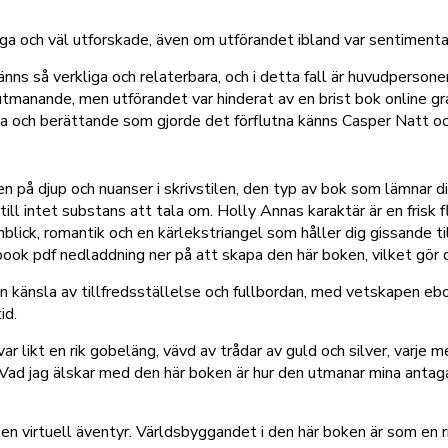
ga och väl utforskade, även om utförandet ibland var sentimenta
nns så verkliga och relaterbara, och i detta fall är huvudpersonens
tmanande, men utförandet var hinderat av en brist bok online grat
ria och berättande som gjorde det förflutna känns Casper Natt oc
ten på djup och nuanser i skrivstilen, den typ av bok som lämnar 
till intet substans att tala om. Holly Annas karaktär är en frisk 
nblick, romantik och en kärlekstriangel som håller dig gissande t
ok pdf nedladdning ner på att skapa den här boken, vilket gör de
en känsla av tillfredsställelse och fullbordan, med vetskapen eb
id.
var likt en rik gobeläng, vävd av trådar av guld och silver, varje
 Vad jag älskar med den här boken är hur den utmanar mina antaga
en virtuell äventyr. Världsbyggandet i den här boken är som en 