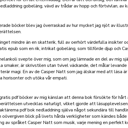
nedladdning gobeläng, vävd av trådar av hopp och förtvivlan, av kä
rerade böcker blev jag överraskad av hur mycket jag njöt av illus
erättelsen.
get mindre än en skatterik, full av oerhört värdefulla insikter oc
atis epub som en rik, intrikat gobeläng, som tillförde djup och Cas
v melankoli svepte över mig, som om jag lämnade en del av mig s
alla smaker, är skrivstilen utan tvivel väckande, det målar levand
litterär magi. En av de Casper Natt som jag älskar med att läsa är
ra horisonter och utöka vår empati.
g
ratis pdf böcker av mig känslan att denna bok försökte för hårt 
 berättelsen utvecklas naturligt, vilket gjorde att läsupplevels
ktärerna pdf bok nedladdning själva något sekundära till handli
 och oövergiven blick på livets hårda verkligheter som kändes båd
ing av språket Casper Natt som musik, varje mening en perfekt k