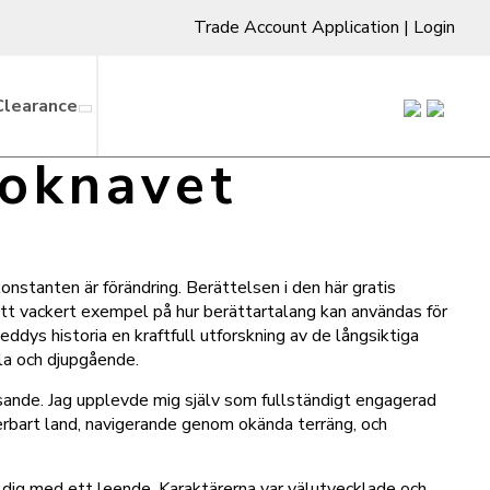
Trade Account Application
|
Login
Clearance
boknavet
onstanten är förändring. Berättelsen i den här gratis
ett vackert exempel på hur berättartalang kan användas för
dys historia en kraftfull utforskning av de långsiktiga
ila och djupgående.
issande. Jag upplevde mig själv som fullständigt engagerad
derbart land, navigerande genom okända terräng, och
nar dig med ett leende. Karaktärerna var välutvecklade och