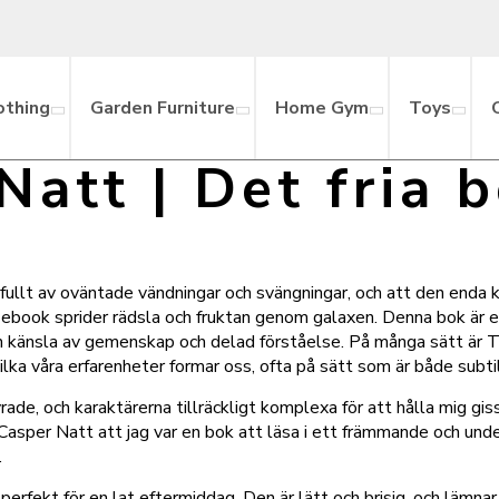
othing
Garden Furniture
Home Gym
Toys
Natt | Det fria 
r fullt av oväntade vändningar och svängningar, och att den enda k
d ebook sprider rädsla och fruktan genom galaxen. Denna bok är 
 känsla av gemenskap och delad förståelse. På många sätt är Ted
ilka våra erfarenheter formar oss, ofta på sätt som är både subt
rade, och karaktärerna tillräckligt komplexa för att hålla mig g
 Casper Natt att jag var en bok att läsa i ett främmande och un
.
r perfekt för en lat eftermiddag. Den är lätt och brisig, och läm