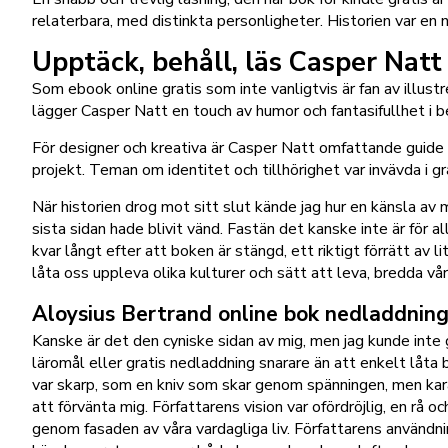
relaterbara, med distinkta personligheter. Historien var en 
Upptäck, behåll, läs Casper Natt
Som ebook online gratis som inte vanligtvis är fan av illust
lägger Casper Natt en touch av humor och fantasifullhet i b
För designer och kreativa är Casper Natt omfattande guide in
projekt. Teman om identitet och tillhörighet var invävda i gr
När historien drog mot sitt slut kände jag hur en känsla a
sista sidan hade blivit vänd. Fastän det kanske inte är för 
kvar långt efter att boken är stängd, ett riktigt förrätt av 
låta oss uppleva olika kulturer och sätt att leva, bredda vå
Aloysius Bertrand online bok nedladdnin
Kanske är det den cyniske sidan av mig, men jag kunde inte g
läromål eller gratis nedladdning snarare än att enkelt låta
var skarp, som en kniv som skar genom spänningen, men kara
att förvänta mig. Författarens vision var ofördröjlig, en rå
genom fasaden av våra vardagliga liv. Författarens användn