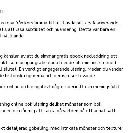
lt.
 resa från korsfararna till att hävda sitt arv fascinerande.
is att läsa subtilitet och nuansering. Detta var bara en
h vittnande.
dig känslan av att du simmar gratis ebook nedladdning ett
fläkt, som bringar gratis epub leende till min ansikte med
ill slutet. En verkligt engagerande läsning. Medan du vänder
 historiska figurerna och deras resor levande.
ook online du har upplevt något speciellt och meningsfullt,
 mening online bok läsning delikat mönster som bok
nden och får mig att tänka på världen på ett annat sätt,
rikt detaljerad gobeläng, med intrikata mönster och texturer