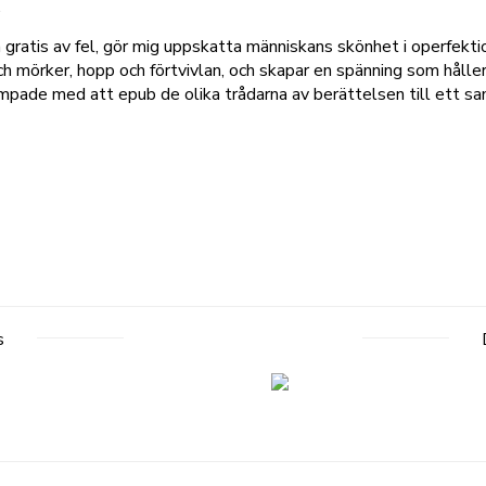
.
gratis av fel, gör mig uppskatta människans skönhet i operfektio
ch mörker, hopp och förtvivlan, och skapar en spänning som hål
mpade med att epub de olika trådarna av berättelsen till ett sa
s