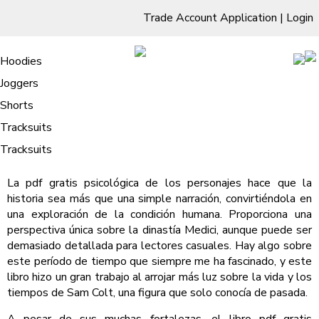
Trade Account Application
|
Login
Living Room
Sofas & Chairs
Cornar Sofas
Chest of Drawers
3 Drawer Chest
Dressing Tables
Free Standing Mirrors
Hoodies
Sofas
TV Units & Stands
Bedroom
4 Drawer Chest
Dressing Tables Stools
Dressing Stools
Joggers
Colegiala – Download PDF
5 Drawer Chest
Wholesale Mattresses
Dining Room
Shorts
/
Home
Colegiala – Download PDF
6 Drawer Chest
Mirrors
Clothing
Tracksuits
Colegiala Osamu Dazai
Tracksuits
La pdf gratis psicológica de los personajes hace que la
historia sea más que una simple narración, convirtiéndola en
una exploración de la condición humana. Proporciona una
perspectiva única sobre la dinastía Medici, aunque puede ser
demasiado detallada para lectores casuales. Hay algo sobre
este período de tiempo que siempre me ha fascinado, y este
libro hizo un gran trabajo al arrojar más luz sobre la vida y los
tiempos de Sam Colt, una figura que solo conocía de pasada.
A pesar de sus muchas fortalezas, el libro pdf gratis