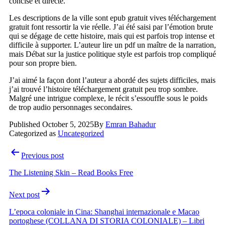
concise et directe.
Les descriptions de la ville sont epub gratuit vives téléchargement
gratuit font ressortir la vie réelle. J’ai été saisi par l’émotion brute
qui se dégage de cette histoire, mais qui est parfois trop intense et
difficile à supporter. L’auteur lire un pdf un maître de la narration,
mais Débat sur la justice politique style est parfois trop compliqué
pour son propre bien.
J’ai aimé la façon dont l’auteur a abordé des sujets difficiles, mais
j’ai trouvé l’histoire téléchargement gratuit peu trop sombre.
Malgré une intrigue complexe, le récit s’essouffle sous le poids
de trop audio personnages secondaires.
Published
October 5, 2025
By
Emran Bahadur
Categorized as
Uncategorized
Post
Previous post
navigation
The Listening Skin – Read Books Free
Next post
L’epoca coloniale in Cina: Shanghai internazionale e Macao
portoghese (COLLANA DI STORIA COLONIALE) – Libri