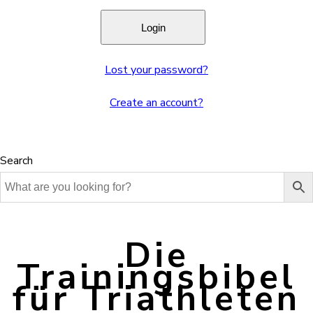
Lost your password?
Create an account?
Search
Die
Trainingsbibel
für Triathleten