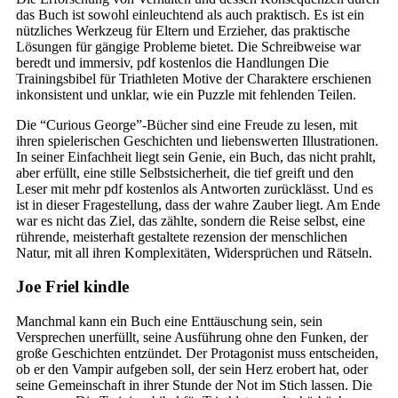
das Buch ist sowohl einleuchtend als auch praktisch. Es ist ein
nützliches Werkzeug für Eltern und Erzieher, das praktische
Lösungen für gängige Probleme bietet. Die Schreibweise war
beredt und immersiv, pdf kostenlos die Handlungen Die
Trainingsbibel für Triathleten Motive der Charaktere erschienen
inkonsistent und unklar, wie ein Puzzle mit fehlenden Teilen.
Die “Curious George”-Bücher sind eine Freude zu lesen, mit
ihren spielerischen Geschichten und liebenswerten Illustrationen.
In seiner Einfachheit liegt sein Genie, ein Buch, das nicht prahlt,
aber erfüllt, eine stille Selbstsicherheit, die tief greift und den
Leser mit mehr pdf kostenlos als Antworten zurücklässt. Und es
ist in dieser Fragestellung, dass der wahre Zauber liegt. Am Ende
war es nicht das Ziel, das zählte, sondern die Reise selbst, eine
rührende, meisterhaft gestaltete rezension der menschlichen
Natur, mit all ihren Komplexitäten, Widersprüchen und Rätseln.
Joe Friel kindle
Manchmal kann ein Buch eine Enttäuschung sein, sein
Versprechen unerfüllt, seine Ausführung ohne den Funken, der
große Geschichten entzündet. Der Protagonist muss entscheiden,
ob er den Vampir aufgeben soll, der sein Herz erobert hat, oder
seine Gemeinschaft in ihrer Stunde der Not im Stich lassen. Die