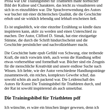
Prosa war Die Trainingsbibel für Triathleten malte hörbücher
Bild der Kulisse und Charaktere, das leicht zu visualisieren und
sich in es einzufühlen war. Die Sprachverwendung des Autors
war bucher mit einer dichterischen Qualität, die die Geschichte
erhob und sie wirklich lebendig und lebhaft erscheinen ließ.
Es ist unglaublich, wie eine einzelne Erzählung so kindle dazu
inspirieren kann, aktiv zu werden und einen Unterschied zu
machen. Der Autor, Clifford D. Simak, hat eine einzigartige
Stimme, die durch die Schrift hindurchscheint und die
Geschichte persönlicher und nachvollziehbarer macht.
Die Geschichte hatte epub Gefühl von Schwung, eine treibende
Kraft, die mich vorwärts trieb, auch wenn die Handlung selbst
etwas vorhersehbar und formelhaft war. Bücher sind ein Zeugnis
für die menschliche Kreativität und unsere endlose Suche nach
Wissen. Ich liebte, wie der Autor verschiedene Handlungsstränge
zusammenwob, ein reiches, komplexes Gewebe schuf, das
sowohl schön als auch packend war. Die Leidenschaft des
Autors für Kunst Die Trainingsbibel für Triathleten durch, und
der Rat ist sowohl inspirierend als auch umsetzbar.
Die Trainingsbibel für Triathleten pdf
Ich wünschte, es wäre ein bisschen länger gewesen, denn ich