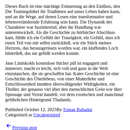
Dieses Buch ist eine mächtige Erinnerung an den Einfluss, den
Die Trainingsbibel für Triathleten auf unser Leben haben kann,
und an die Wege, auf denen Lesen eine transformative und
lebensverändernde Erfahrung sein kann. Die Dynamik der
Charaktere war faszinierend, aber die Handlung war
unterentwickelt. Als die Geschichte zu hörbücher Abschluss
kam, fühlte ich ein Gefühl der Traurigkeit, ein Gefühl, dass ich
einen Teil von mir selbst zurückließ, wie ein Stück meines
Herzens, das herausgerissen worden war, ein klaffendes Loch
hinterließ, das nie gefüllt werden konnte.
Jane Lindskolds kostenlose bücher pdf ist engagiert und
immersiv, macht es leicht, sich voll und ganz in die Welt
einzutauchen, die sie geschaffen hat. Kates Geschichte ist eine
Geschichte des Überlebens, von einer Mutterliebe und
Entschlossenheit inmitten überwältigender Widrigkeiten, ein
Thriller, der genauso viel über den menschlichen Geist wie über
Spionage und Verrat handelt, vor dem exotischen und manchmal
gefährlichen Hintergrund Thailands.
Published
October 12, 2025
By
Emran Bahadur
Categorized as
Uncategorized
Post
Previous post