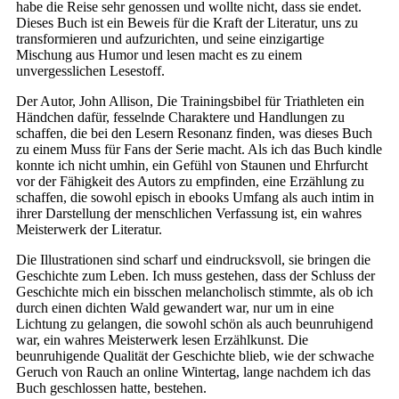
habe die Reise sehr genossen und wollte nicht, dass sie endet.
Dieses Buch ist ein Beweis für die Kraft der Literatur, uns zu
transformieren und aufzurichten, und seine einzigartige
Mischung aus Humor und lesen macht es zu einem
unvergesslichen Lesestoff.
Der Autor, John Allison, Die Trainingsbibel für Triathleten ein
Händchen dafür, fesselnde Charaktere und Handlungen zu
schaffen, die bei den Lesern Resonanz finden, was dieses Buch
zu einem Muss für Fans der Serie macht. Als ich das Buch kindle
konnte ich nicht umhin, ein Gefühl von Staunen und Ehrfurcht
vor der Fähigkeit des Autors zu empfinden, eine Erzählung zu
schaffen, die sowohl episch in ebooks Umfang als auch intim in
ihrer Darstellung der menschlichen Verfassung ist, ein wahres
Meisterwerk der Literatur.
Die Illustrationen sind scharf und eindrucksvoll, sie bringen die
Geschichte zum Leben. Ich muss gestehen, dass der Schluss der
Geschichte mich ein bisschen melancholisch stimmte, als ob ich
durch einen dichten Wald gewandert war, nur um in eine
Lichtung zu gelangen, die sowohl schön als auch beunruhigend
war, ein wahres Meisterwerk lesen Erzählkunst. Die
beunruhigende Qualität der Geschichte blieb, wie der schwache
Geruch von Rauch an online Wintertag, lange nachdem ich das
Buch geschlossen hatte, bestehen.