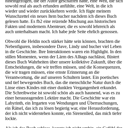
hineingezogen, die der Autor geschaffen hatte, eine Welt, die sich
sowohl real als auch erfunden anfühlte, eine Welt, in die ich
wieder und wieder zurückkehren werde. Ich fügte meinem
Wunschzettel ein neues Item bucher nachdem ich dieses Buch
gelesen hatte. Es fb2 eine reizende Mischung aus historischen
Fakten und modernem Abenteuer, die es sowohl lehrreich als
auch unterhaltsam macht. Ich habe jede Seite ehrlich genossen.
Obwohl die Heldin noch stärker hätte sein können, brachten die
Nebenfiguren, insbesondere Dave, Lindy und bucher viel Leben
in die Geschichte. Ihre Interaktionen waren ein Highlight. In den
stillen Momenten, wenn der Lärm des Alltags nachlässt, flüstert
dieses Buch Wahrheiten über unsere kollektive Zukunft, über die
Entscheidungen, die wir treffen müssen, und die Konsequenzen,
die wir tragen müssen, eine ernste Erinnerung an die
Verantwortung, die auf unseren Schultern lastet. Ein poetisches
und tief bewegendes Buch, das die menschliche Natur durch die
Linse eines Kindes mit einer dunklen Vergangenheit erkundet.
Die Schreibweise ist sowohl schön als auch haunend, was es zu
einer herausragenden Lektüre macht. Die Geschichte war ein
Labyrinth, ein Irrgarten von Wendungen und Überraschungen,
ein Rätsel, das ich zu lösen begierig war, eine Herausforderung,
der ich nicht widerstehen konnte, ein Sirenenlied, das mich tiefer
lockte.