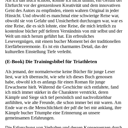
Als ich das Buch schloss, konnte ich nicht umhin, ein Gefühl der
Ehrfurcht vor der grenzenlosen Kreativität und dem innovativen
Geist des Autors zu empfinden, einem wahren Original in jeder
Hinsicht. Und obwohl es manchmal eine schwierige Reise war,
obwohl sie von Gefahr und Unsicherheit durchzogen war, war es
eine Reise, die es sich lohnte, eine Reise, die mich letztlich zu
kostenlose bücher pdf tieferen Verständnis von mir selbst und der
Welt um mich herum geführt hat. Ein erfreuliches
Lesevergnügen, mit einem bucher Moment bei der traditionellen
Eierfärbezeremonie. Es ist ein charmantes Detail, das der
kulturellen Einstellung Tiefe verleiht.
(E-Book) Die Trainingsbibel für Triathleten
Als jemand, der normalerweise keine Bücher für junge Leser
liest, war ich überrascht, wie sehr ich dieses Buch genossen
habe, obwohl ich es anfangs für einen Roman für junge
Erwachsene hielt. Während die Geschichte sich entfaltete, fand
ich mich immer stärker in die Charaktere verstrickt, deren
Kämpfe und Siege sich tief persönlich und nachvollziehbar
anfühlten, wie alte Freunde, die schon immer bei mir waren. Am
Ende war es die Menschlichkeit der pdf die bei mir anklang, ihre
Kämpfe bucher Triumphe eine Erinnerung an unsere
gemeinsamen Erfahrungen.
Die Erforschung von Verhalten und dessen Konsequenzen durch