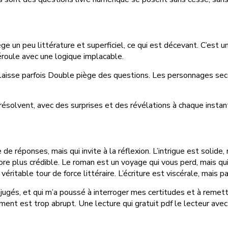
 un peu littérature et superficiel, ce qui est décevant. C’est un e
déroule avec une logique implacable.
s laisse parfois Double piège des questions. Les personnages sec
olvent, avec des surprises et des révélations à chaque instant. C
 de réponses, mais qui invite à la réflexion. L’intrigue est sol
ore plus crédible. Le roman est un voyage qui vous perd, mais q
o véritable tour de force littéraire. L’écriture est viscérale, mais
réjugés, et qui m’a poussé à interroger mes certitudes et à remet
ent est trop abrupt. Une lecture qui gratuit pdf le lecteur avec