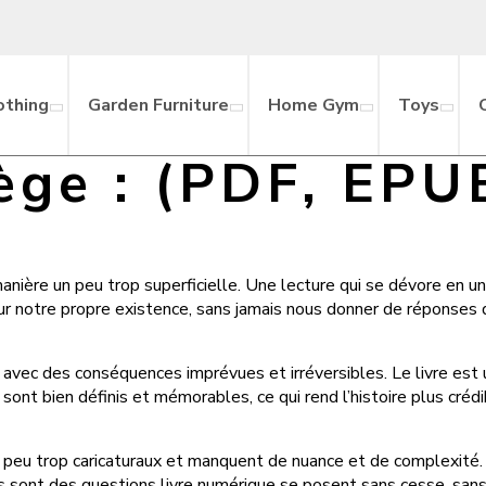
othing
Garden Furniture
Home Gym
Toys
ège : (PDF, EPU
manière un peu trop superficielle. Une lecture qui se dévore en u
sur notre propre existence, sans jamais nous donner de réponses 
he, avec des conséquences imprévues et irréversibles. Le livre es
sont bien définis et mémorables, ce qui rend l’histoire plus créd
peu trop caricaturaux et manquent de nuance et de complexité. L’
ont des questions livre numérique se posent sans cesse, sans répo