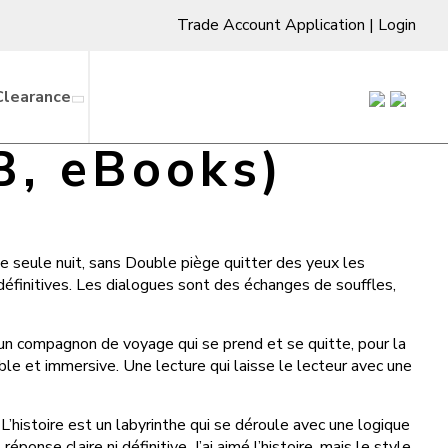
Trade Account Application
|
Login
Clearance
B, eBooks)
ne seule nuit, sans Double piège quitter des yeux les
définitives. Les dialogues sont des échanges de souffles,
t un compagnon de voyage qui se prend et se quitte, pour la
ible et immersive. Une lecture qui laisse le lecteur avec une
histoire est un labyrinthe qui se déroule avec une logique
nse claire ni définitive. J’ai aimé l’histoire, mais le style