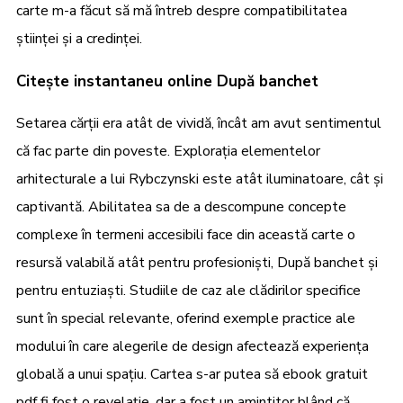
carte m-a făcut să mă întreb despre compatibilitatea
științei și a credinței.
Citește instantaneu online După banchet
Setarea cărții era atât de vividă, încât am avut sentimentul
că fac parte din poveste. Explorația elementelor
arhitecturale a lui Rybczynski este atât iluminatoare, cât și
captivantă. Abilitatea sa de a descompune concepte
complexe în termeni accesibili face din această carte o
resursă valabilă atât pentru profesioniști, După banchet și
pentru entuziaști. Studiile de caz ale clădirilor specifice
sunt în special relevante, oferind exemple practice ale
modului în care alegerile de design afectează experiența
globală a unui spațiu. Cartea s-ar putea să ebook gratuit
pdf fi fost o revelație, dar a fost un amintitor blând că,