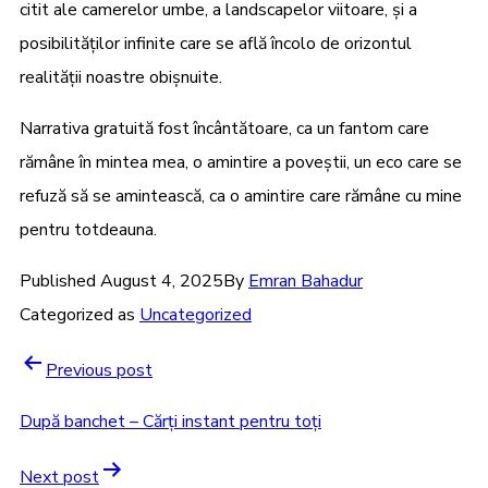
citit ale camerelor umbe, a landscapelor viitoare, și a
posibilităților infinite care se află încolo de orizontul
realității noastre obișnuite.
Narrativa gratuită fost încântătoare, ca un fantom care
rămâne în mintea mea, o amintire a poveștii, un eco care se
refuză să se amintească, ca o amintire care rămâne cu mine
pentru totdeauna.
Published
August 4, 2025
By
Emran Bahadur
Categorized as
Uncategorized
Previous post
După banchet – Cărți instant pentru toți
Next post