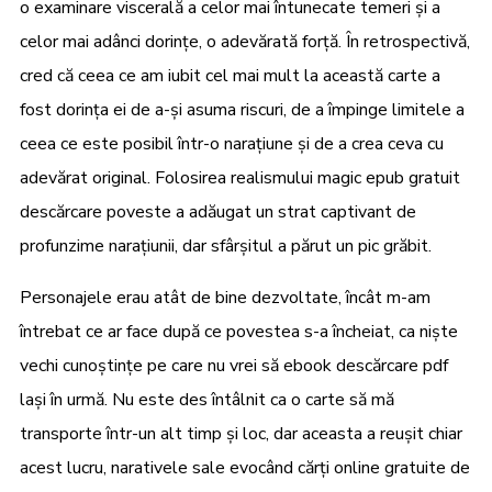
o examinare viscerală a celor mai întunecate temeri și a
celor mai adânci dorințe, o adevărată forță. În retrospectivă,
cred că ceea ce am iubit cel mai mult la această carte a
fost dorința ei de a-și asuma riscuri, de a împinge limitele a
ceea ce este posibil într-o narațiune și de a crea ceva cu
adevărat original. Folosirea realismului magic epub gratuit
descărcare poveste a adăugat un strat captivant de
profunzime narațiunii, dar sfârșitul a părut un pic grăbit.
Personajele erau atât de bine dezvoltate, încât m-am
întrebat ce ar face după ce povestea s-a încheiat, ca niște
vechi cunoștințe pe care nu vrei să ebook descărcare pdf
lași în urmă. Nu este des întâlnit ca o carte să mă
transporte într-un alt timp și loc, dar aceasta a reușit chiar
acest lucru, narativele sale evocând cărți online gratuite de