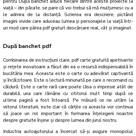
pentru După banchet aduce fiecare dintre aceste proiecte la
viață – din păcate, se pare că voi trebui să mă mulțumesc cu a
le admira de la distanță. Scrierea era descriere, pictând
imagini vivide care aduceau lumea și personajele la viață într-
un mod care părea pdf gratuit descărcare real, cât și imaginat.
După banchet pdf
Combinarea de instrucțiuni clare, pdf carte gratuită apetisante
și rețete inovatoare a făcut din ea o resursă indispensabilă în
bucătăria mea. Aceasta este o carte cu adevărat captivantă
și încălzitoare. Este o lectură minunată pe care o recomand cu
căldură. Este o carte rară care poate lăsa o impresie atât de
durabilă, una care rămâne cu cititorul mult timp după ce
ultima pagină a fost întoarsă. Pe măsură ce ne uităm la
viitorul literaturii, este clar că cărțile ca aceasta vor continua
să joace un rol important în formarea înțelegerii noastre
despre gratuite înșine și despre lumea din jurul nostru.
Industria autoajutorului a încercat să-și asigure monopolul