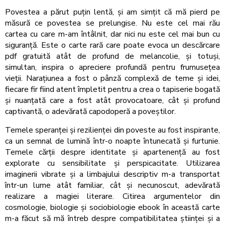
Povestea a părut puțin lentă, și am simțit că mă pierd pe
măsură ce povestea se prelungise. Nu este cel mai rău
cartea cu care m-am întâlnit, dar nici nu este cel mai bun cu
siguranță. Este o carte rară care poate evoca un descărcare
pdf gratuită atât de profund de melancolie, și totuși,
simultan, inspira o apreciere profundă pentru frumusețea
vieții. Narațiunea a fost o pânză complexă de teme și idei,
fiecare fir fiind atent împletit pentru a crea o tapiserie bogată
și nuanțată care a fost atât provocatoare, cât și profund
captivantă, o adevărată capodoperă a poveștilor.
Temele speranței și rezilienței din poveste au fost inspirante,
ca un semnal de lumină într-o noapte întunecată și furtunie.
Temele cărții despre identitate și apartenență au fost
explorate cu sensibilitate și perspicacitate. Utilizarea
imaginerii vibrate și a limbajului descriptiv m-a transportat
într-un lume atât familiar, cât și necunoscut, adevărată
realizare a magiei literare. Citirea argumentelor din
cosmologie, biologie și sociobiologie ebook în această carte
m-a făcut să mă întreb despre compatibilitatea științei și a