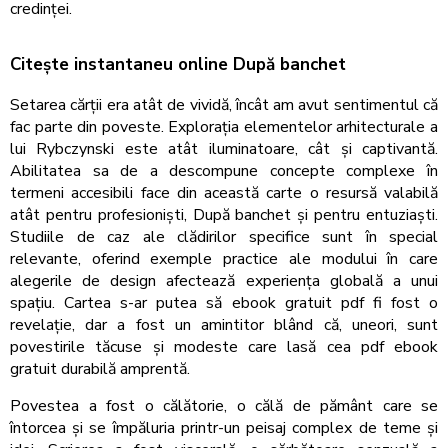
credinței.
Citește instantaneu online După banchet
Setarea cărții era atât de vividă, încât am avut sentimentul că
fac parte din poveste. Explorația elementelor arhitecturale a
lui Rybczynski este atât iluminatoare, cât și captivantă.
Abilitatea sa de a descompune concepte complexe în
termeni accesibili face din această carte o resursă valabilă
atât pentru profesioniști, După banchet și pentru entuziaști.
Studiile de caz ale clădirilor specifice sunt în special
relevante, oferind exemple practice ale modului în care
alegerile de design afectează experiența globală a unui
spațiu. Cartea s-ar putea să ebook gratuit pdf fi fost o
revelație, dar a fost un amintitor blând că, uneori, sunt
povestirile tăcuse și modeste care lasă cea pdf ebook
gratuit durabilă amprentă.
Povestea a fost o călătorie, o călă de pământ care se
întorcea și se împăluria printr-un peisaj complex de teme și