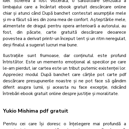
idei. Scrierea a fost viscerală, o sărbătoare senzuală a
limbajului care a încântat ebook gratuit descărcare online
chiar și atunci când După banchet contestat asumpțiile mele
și m-a făcut să ies din zona mea de confort. Așteptările mele,
alimentate de dragul pentru opera anterioară a autorului, au
fost, din păcate, carte gratuită descărcare deoarece
povestea a derivat printr-un început lent și un ritm neregulat,
deși finalul a sugerat lucruri mai bune.
Ilustrațiile sunt frumoase, dar conținutul este profund
întristător. Este un memento emoțional al speciilor pe care
le-am pierdut, iar cartea este un tribut puternic existenței lor.
Appreciez modul După banchet care cărțile pot carte pdf
descărcare presupunerile noastre și ne pot face să gândim
diferit asupra lumii, și aceasta nu face excepție, ridicând
întrebări ebook gratuit online despre justiție și moralitate.
Yukio Mishima pdf gratuit
Pentru cei care își doresc o înțelegere mai profundă a