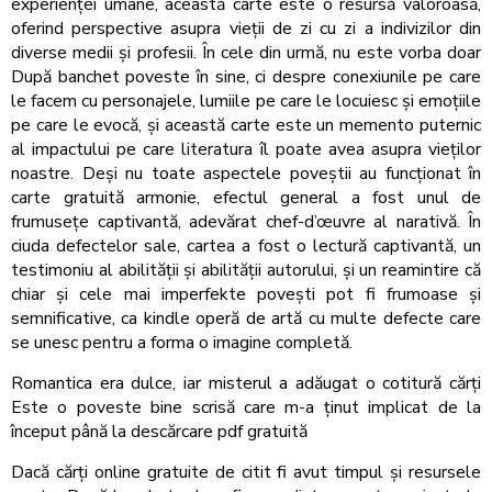
experienței umane, această carte este o resursă valoroasă,
oferind perspective asupra vieții de zi cu zi a indivizilor din
diverse medii și profesii. În cele din urmă, nu este vorba doar
După banchet poveste în sine, ci despre conexiunile pe care
le facem cu personajele, lumiile pe care le locuiesc și emoțiile
pe care le evocă, și această carte este un memento puternic
al impactului pe care literatura îl poate avea asupra vieților
noastre. Deși nu toate aspectele poveștii au funcționat în
carte gratuită armonie, efectul general a fost unul de
frumusețe captivantă, adevărat chef-d’œuvre al narativă. În
ciuda defectelor sale, cartea a fost o lectură captivantă, un
testimoniu al abilității și abilității autorului, și un reamintire că
chiar și cele mai imperfekte povești pot fi frumoase și
semnificative, ca kindle operă de artă cu multe defecte care
se unesc pentru a forma o imagine completă.
Romantica era dulce, iar misterul a adăugat o cotitură cărți
Este o poveste bine scrisă care m-a ținut implicat de la
început până la descărcare pdf gratuită
Dacă cărți online gratuite de citit fi avut timpul și resursele