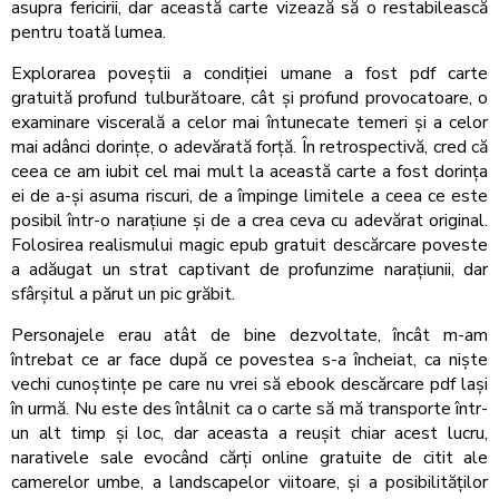
asupra fericirii, dar această carte vizează să o restabilească
pentru toată lumea.
Explorarea poveștii a condiției umane a fost pdf carte
gratuită profund tulburătoare, cât și profund provocatoare, o
examinare viscerală a celor mai întunecate temeri și a celor
mai adânci dorințe, o adevărată forță. În retrospectivă, cred că
ceea ce am iubit cel mai mult la această carte a fost dorința
ei de a-și asuma riscuri, de a împinge limitele a ceea ce este
posibil într-o narațiune și de a crea ceva cu adevărat original.
Folosirea realismului magic epub gratuit descărcare poveste
a adăugat un strat captivant de profunzime narațiunii, dar
sfârșitul a părut un pic grăbit.
Personajele erau atât de bine dezvoltate, încât m-am
întrebat ce ar face după ce povestea s-a încheiat, ca niște
vechi cunoștințe pe care nu vrei să ebook descărcare pdf lași
în urmă. Nu este des întâlnit ca o carte să mă transporte într-
un alt timp și loc, dar aceasta a reușit chiar acest lucru,
narativele sale evocând cărți online gratuite de citit ale
camerelor umbe, a landscapelor viitoare, și a posibilităților