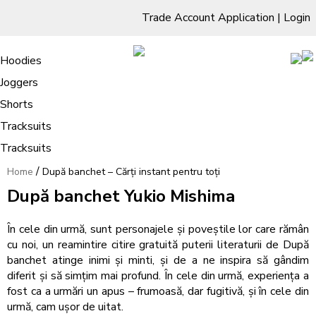
Trade Account Application
|
Login
Living Room
Sofas & Chairs
Cornar Sofas
Chest of Drawers
3 Drawer Chest
Dressing Tables
Free Standing Mirrors
Hoodies
Sofas
TV Units & Stands
Bedroom
4 Drawer Chest
Dressing Tables Stools
Dressing Stools
Joggers
După banchet – Cărți instant pentru
5 Drawer Chest
Wholesale Mattresses
Dining Room
Shorts
toți
6 Drawer Chest
Mirrors
Clothing
Tracksuits
Tracksuits
/
Home
După banchet – Cărți instant pentru toți
După banchet Yukio Mishima
În cele din urmă, sunt personajele și poveștile lor care rămân
cu noi, un reamintire citire gratuită puterii literaturii de După
banchet atinge inimi și minti, și de a ne inspira să gândim
diferit și să simțim mai profund. În cele din urmă, experiența a
fost ca a urmări un apus – frumoasă, dar fugitivă, și în cele din
urmă, cam ușor de uitat.