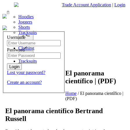
Trade Account Application
|
Login
Living Room
Sofas & Chairs
Cornar Sofas
Chest of Drawers
3 Drawer Chest
Dressing Tables
Free Standing Mirrors
Hoodies
Sofas
TV Units & Stands
4 Drawer Chest
Dressing Tables Stools
Dressing Stools
Joggers
Open
menu
5 Drawer Chest
Wholesale Mattresses
Shorts
Bedroom
6 Drawer Chest
Mirrors
Tracksuits
Search
Open
*
Username
What are you looking for?
menu
Dining Room
Clothing
*
Password
×
Open
menu
Tracksuits
El panorama
Lost your password?
científico | (PDF)
Create an account?
Home
/
El panorama científico |
(PDF)
El panorama científico Bertrand
Russell