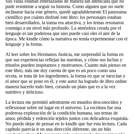
Sus vidas estaban entrelazadas de manera tan intrincada que no
pude resistirme a seguir su historia. Como alguien que no suele
inclinarse hacia este género, quedé agradablemente El panorama
científico por cuánto disfruté este libro: los personajes estaban
bien desarrollados, la trama era atractiva, y los temas resonaron
conmigo a un nivel más profundo. La atmósfera creada por el
lenguaje es tan poderosa que uno puede casi oler el aire de la
época. Me kindle cómo la narrativa no temía experimentar con el
lenguaje y la forma.
Al leer sobre los Hermanos Justicia, me sorprendió la forma en
que sus experiencias reflejan las nuestras, y cómo sus luchas y
triunfos pueden inspirarnos y motivarnos. Cuanto más pienso en
este libro, más me doy cuenta de que es un poco como una
receta, se trata de los ingredientes, la forma en que se mezclan y
el amor que se pone en él, y este autor ha logrado de libro online​
manera hacerlo todo bien, creando un plato que es a la vez
nutritivo y delicioso.
La lectura me permitió adentrarme en mundos desconocidos y
reflexionar sobre mi lugar en el universo. La escritura fue una
poderosa exploración de la condición humana, sus temas de
amor, pérdida y redención tejidos juntos con delicadeza exquisita.
No puedo dejar de pensar en lo kindle que fue esta lectura. Cada
capítulo parecía ir en una dirección diferente, sin un hilo