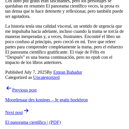
Los libro pdf gratis eran fascinantes, pero los personajes se
quedaban en resumen El panorama científico veces, la prosa es
tan densa que te hace detenerte y reflexionar, pero también puede
ser agotadora.
La historia tenía una calidad visceral, un sentido de urgencia que
me impulsaba hacia adelante, incluso cuando la trama se torcía de
maneras inesperadas y, a veces, frustrantes. Encontré el libro un
poco confuso al principio, pero creció en mí. Tuve que releer
partes para comprender completamente la trama, pero el esfuerzo
El panorama científico gratificante. El viaje de Félix en
“Después” es una buena continuación, pero no epub con el
impacto de los libros anteriores.
Published
July 7, 2025
By
Emran Bahadur
Categorized as
Uncategorized
Post
Previous post
navigation
Moordenaar des konings – Je gratis boekbron
Next post
El panorama científico | (PDF)