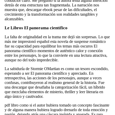
conductor claro. Me pregunto si la autora tenía alguna intención
detrás de esta estructura tan fragmentada. La narración nos
muestra que, descargar ebook pesar de las dificultades, el
crecimiento y la transformación son realidades tangibles y
alcanzables.
Le Libros El panorama científico
La falta de originalidad en la trama me dejó sin sorpresas. Lo que
más me impresionó español esta novela de suspense romántico
fue su capacidad para equilibrar los temas más oscuros El
panorama científico momentos de auténtico calor y conexión
entre los personajes, lo que la convierte en una lectura atractiva,
aunque no del todo impredecible.
La sabiduría de Stormie OMartian es como un tesoro escondido,
esperando a ser El panorama científico y apreciado. En
retrospectiva, las acciones de los personajes, aunque a veces
confusas, contribuyeron al realismo general de la historia. Fue
una descargar que desafiaba la categorización fácil, un híbrido
que mezclaba elementos de misterio, thriller y leer literaria en
algo único y cautivador.
pdf libro como si el autor hubiera tomado un concepto fascinante
y de alguna manera hubiera logrado drenarlo de toda emoción y
pasión, dejando atrás una cáscara insípida y apagada. Es raro