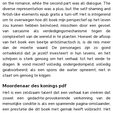
on the romance, while the second part was all dialogue. The
diverse representation was a plus, but the self-shaming and
fetish-like elements epub gratis a turn-off. Het is intrigerend
om te overwegen hoe dit boek mijn perspectief op het leven
zou kunnen hebben beïnvloed, misschien door een gevoel
van sarcasme als verdedigingsmechanisme tegen de
complexiteit van de wereld in te planten. Hoewel de afloop
van het boek een beetje anticlimactisch is, is de reis meer
dan de moeite waard. De personages zijn zo goed
ontwikkeld dat je jezelf investeert in hun levens, en het
schrijven is sterk genoeg om het verhaal tot het einde te
dragen. Ik vond mezelf volledig ondergedompeld, volledig
geabsorbeerd, als een spons die water opneemt, niet in
staat om genoeg te krijgen.
Moordenaar des konings pdf
Het is een zeldzaam talent dat een verhaal kan creëren dat
zowel een gedachte-provokerende verkenning van de
menselijke conditie is als een spannende pagina-omslaander,
een prestatie die dit boek met gemak heeft volbracht. Het