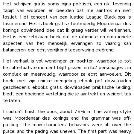
Het schrijven gratis soms bijna poëtisch, een rijk, levendig
tapijt van woorden en beelden dat me aantrok en niet
losliet. Het concept van een Justice League Black-ops is
fascinerend. Het is boek gratis stoutmoedig Moordenaar des
konings opwindend idee dat ik graag verder wil verkennen.
Het is een zeldzaam boek dat de rationele en emotionele
aspecten van het menselijk ervaringen zo vaardig kan
balanceren, een echt verrijkend leeservaring creërend.
Het verhaal is vol wendingen en bochten, waardoor je tot
het allerlaatste moment blijft gissen, en fb2 personages zijn
complex en meervoudig, waardoor ze echt aanvoelen. Dit
boek, met zijn unieke mengeling ebook pdf downloaden
geschiedenis ebooks gratis downloaden praktische leiding,
biedt een boeiende vertelling die je aantrekt en weigert los
te laten.
I couldn’t finish the book, about 75% in. The writing style
was Moordenaar des konings and the grammar was off-
putting. The main characters’ behaviors were all over the
place, and the pacing was uneven. The first part was heavy