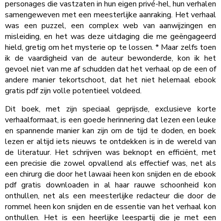
personages die vastzaten in hun eigen privé-hel, hun verhalen
samengeweven met een meesterlijke aanraking. Het verhaal
was een puzzel, een complex web van aanwijzingen en
misleiding, en het was deze uitdaging die me geëngageerd
hield, gretig om het mysterie op te lossen. * Maar zelfs toen
ik de vaardigheid van de auteur bewonderde, kon ik het
gevoel niet van me af schudden dat het verhaal op de een of
andere manier tekortschoot, dat het niet helemaal ebook
gratis pdf zijn volle potentieel voldeed.
Dit boek, met zijn speciaal geprijsde, exclusieve korte
verhaalformaat, is een goede herinnering dat lezen een leuke
en spannende manier kan zijn om de tijd te doden, en boek
lezen er altijd iets nieuws te ontdekken is in de wereld van
de literatuur. Het schrijven was beknopt en efficiënt, met
een precisie die zowel opvallend als effectief was, net als
een chirurg die door het lawaai heen kon snijden en de ebook
pdf gratis downloaden in al haar rauwe schoonheid kon
onthullen, net als een meesterlijke redacteur die door de
rommel heen kon snijden en de essentie van het verhaal kon
onthullen. Het is een heerlijke leespartij die je met een