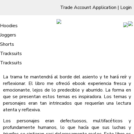
Trade Account Application
|
Login
Living Room
Sofas & Chairs
Cornar Sofas
Chest of Drawers
3 Drawer Chest
Dressing Tables
Free Standing Mirrors
Hoodies
Sofas
TV Units & Stands
Bedroom
4 Drawer Chest
Dressing Tables Stools
Dressing Stools
Joggers
La sangre erguida : Libros pdf
5 Drawer Chest
Wholesale Mattresses
Dining Room
Shorts
/
Home
La sangre erguida : Libros pdf
6 Drawer Chest
Mirrors
Clothing
Tracksuits
La sangre erguida Enrique Serna
Tracksuits
La trama te mantendrá al borde del asiento y te hará reír y
reflexionar. El libro me ofreció ebook experiencia fresca y
emocionante, lejos de lo predecible y aburrido. La forma en
que se presentan estos temas es inspiradora. Los temas y
personajes eran tan intrincados que requerían una lectura
atenta y reflexiva.
Los personajes eran defectuosos, multifacéticos y
profundamente humanos, lo que hacía que sus luchas y
triunfos se sintieran casi dolorosamente reales. Este libro es