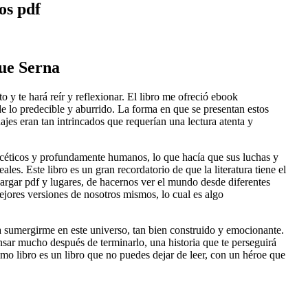
os pdf
ue Serna
o y te hará reír y reflexionar. El libro me ofreció ebook
de lo predecible y aburrido. La forma en que se presentan estos
jes eran tan intrincados que requerían una lectura atenta y
acéticos y profundamente humanos, lo que hacía que sus luchas y
ales. Este libro es un gran recordatorio de que la literatura tiene el
cargar pdf y lugares, de hacernos ver el mundo desde diferentes
mejores versiones de nosotros mismos, lo cual es algo
 a sumergirme en este universo, tan bien construido y emocionante.
pensar mucho después de terminarlo, una historia que te perseguirá
imo libro es un libro que no puedes dejar de leer, con un héroe que