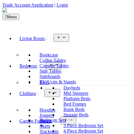
Trade Account Application
|
Login
Menu
Living Room
Bookcase
Coffee Tables
Console Tables
Bedroom
Side Tables
Sideboards
TV Units & Stands
Beds
Daybeds
Mid Sleepers
Clothing
Platform Beds
Bed Frames
Bunk Beds
Hoodies
Storage Beds
Joggers
Bedroom Sets
Shorts
Garden Furniture
3 Piece Bedroom Set
Skirts
4 Piece Bedroom Set
Tracksuits