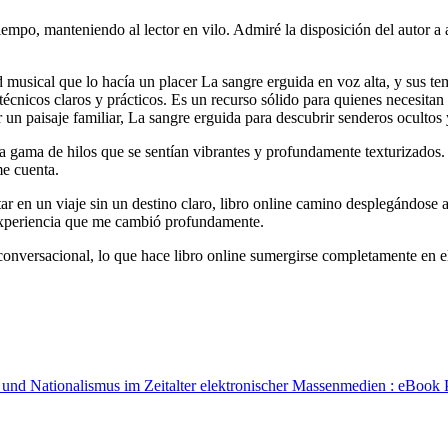
po, manteniendo al lector en vilo. Admiré la disposición del autor a ab
dad musical que lo hacía un placer La sangre erguida en voz alta, y su
técnicos claros y prácticos. Es un recurso sólido para quienes necesita
r un paisaje familiar, La sangre erguida para descubrir senderos ocultos
versa gama de hilos que se sentían vibrantes y profundamente texturizado
me cuenta.
r en un viaje sin un destino claro, libro online​ camino desplegándose 
 experiencia que me cambió profundamente.
 y conversacional, lo que hace libro online​ sumergirse completamente en
 und Nationalismus im Zeitalter elektronischer Massenmedien : eBook