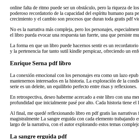
online falta de ritmo puede ser un obstáculo, pero la riqueza de l
poderoso recordatorio de la capacidad del espíritu humano para per
crecimiento y el cambio son procesos que duran toda gratis pdf vi
No es la narrativa más compleja, pero los personajes, especialmente
el libro pueda evocar una respuesta tan fuerte, una que persiste m
La forma en que un libro puede hacernos sentir es un recordatorio 
y la pertenencia fue tanto sutil kindle perspicaz, ofreciendo un en
Enrique Serna pdf libro
La conexión emocional con los personajes era como un lazo epub se 
mantenernos interesados en la historia. La exploración de la con
serie es un deleite, un equilibrio perfecto entre risas y reflexiones.
En retrospectiva, deseo haberme acercado a este libro con una men
profundidad que inicialmente pasé por alto. Cada historia tiene el l
Al final, me quedé reflexionando libro en pdf gratis las narrativas
magistralmente La sangre erguida con cada elemento trabajando en a
largo de la narrativa, con el autor explorando estos temas complej
La sangre erguida pdf