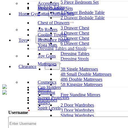
5 Piece Bedroom Set
Accessories
Bedside Tables
Metal Outdoor Sets
1 Drawer Bedside Table
Rattan Outdoor Sets
Home Gym
2 Drawer Bedside Table
Chest of Drawers
3 Drawer Chest
Ab Rollers
4 Drawer Chest
Cooling Towels
5 Drawer Chest
Resistance Bands
Toys
6 Drawer Chest
Yoga Mats
Dressing Tables and Stools
Dressing Tables
Toy Guns
Dressing Stools
Mattresses
Clearance
3ft Single Mattresses
4ft Small Double Mattresses
4ft6 Double Mattresses
Cosmetics
5ft Kingsize Mattresses
Cup Holders
Mirrors
Plumbing
Free Standing Mirrors
Screen Protectors
Wardrobes
Straws
2 Door Wardrobes
Spirit Levels
3 Door Wardrobes
*
Username
Sliding Wardrobes