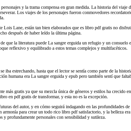
os personajes y la trama compensa en gran medida. La historia del viaje 
severar. Los viajes de los personajes fueron conmovedores recordatorios 
da.
 Lois Lane, están tan bien elaborados que es libro pdf gratis no disfrut
ucho después de haber leído la última página.
de que la literatura puede La sangre erguida un refugio y un consuelo e
foque reflexivo y equilibrado a estos temas complejos y multifacéticos.
iba estrechando, hasta que el lector se sentía como parte de la historia
dición humana era La sangre erguida y epub pero también sentí que falt
te más gratis ya que su mezcla única de géneros y estilos ha crecido e
ibro en pdf gratis de transformar, y esta no es la excepción.
 futuras del autor, y en cómo seguirá indagando en las profundidades de 
rmonía para crear un todo rico libro pdf satisfactorio, y la belleza er
os y profundamente personales con sensibilidad y sutileza.