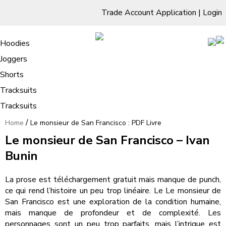
Trade Account Application
|
Login
Living Room
Sofas & Chairs
Cornar Sofas
Chest of Drawers
3 Drawer Chest
Dressing Tables
Free Standing Mirrors
Hoodies
Sofas
TV Units & Stands
Bedroom
4 Drawer Chest
Dressing Tables Stools
Dressing Stools
Joggers
Le monsieur de San Francisco : PDF
5 Drawer Chest
Wholesale Mattresses
Dining Room
Shorts
Livre
6 Drawer Chest
Mirrors
Clothing
Tracksuits
Tracksuits
/
Home
Le monsieur de San Francisco : PDF Livre
Le monsieur de San Francisco – Ivan
Bunin
La prose est téléchargement gratuit mais manque de punch,
ce qui rend l’histoire un peu trop linéaire. Le Le monsieur de
San Francisco est une exploration de la condition humaine,
mais manque de profondeur et de complexité. Les
personnages sont un peu trop parfaits, mais l’intrigue est