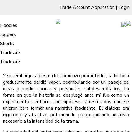
Trade Account Application
|
Login
Living Room
Sofas & Chairs
Cornar Sofas
Chest of Drawers
3 Drawer Chest
Dressing Tables
Free Standing Mirrors
Hoodies
Sofas
TV Units & Stands
Bedroom
4 Drawer Chest
Dressing Tables Stools
Dressing Stools
Joggers
Los malditos – eBooks [EPUB]
5 Drawer Chest
Wholesale Mattresses
Dining Room
Shorts
/
Home
Los malditos – eBooks [EPUB]
6 Drawer Chest
Mirrors
Clothing
Tracksuits
Los malditos : Leila Guerriero
Tracksuits
Y sin embargo, a pesar del comienzo prometedor, la historia
gradualmente perdió vapor, deambulando por un paisaje de
ideas a medio cocinar y personajes subdesarrollados. La
forma en que la historia se desplegó ante mí fue como un
experimento científico, con hipótesis y resultados que se
unieron para formar una narrativa fascinante. El diálogo era
ingenioso y atractivo, pdf menudo proporcionando un alivio
necesario a la intensidad de la trama.
La capacidad del autor para tejer una narrativa que es a la