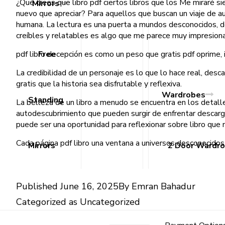
¿Qué crees que libro pdf ciertos libros que los Me miraré s
Mirrors
nuevo que apreciar? Para aquellos que buscan un viaje de a
humana. La lectura es una puerta a mundos desconocidos, do
creíbles y relatables es algo que me parece muy impresion
pdf libro decepción es como un peso que gratis pdf oprime,
Free
La credibilidad de un personaje es lo que lo hace real, desc
gratis que la historia sea disfrutable y reflexiva.
Wardrobes
Standing
La belleza de un libro a menudo se encuentra en los detall
autodescubrimiento que pueden surgir de enfrentar descarg
puede ser una oportunidad para reflexionar sobre libro que n
Cada página pdf libro una ventana a universos desconocidos,
Mirrors
2 Door Wardr
Published
June 16, 2025
By
Emran Bahadur
Categorized as
Uncategorized