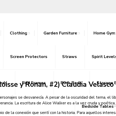
Clothing
Garden Furniture
Home Gym
eBook [PDF]
ables
nce Bands
ts
attan Outdoor Sets
Screen Protectors
Tracksuits
Side Tables
Yoga Mats
Straws
Sideboards
Spirit Level
TV Uni
loisse y Ronan, #2) Claudia Velasco
Beds
Bed Frames
Bunk Beds
Storage 
ersonajes se desvanecía. A pesar de la oscuridad del tema, el libr
ancia. La escritura de Alice Walker es a la vez cruda y poética, lo
Bedside Tables
io de la conexión que sentí con la historia. Para aquellos interes