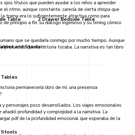
us ojos títulos que pueden ayudar a los niños a aprender
e el ritmo, aunque constante, carecía de cierta chispa que
 la trama era lo suficientemente atractiva como para
ide Table
2 Drawer Bedside Table
de principio a fin, su diálogo ingenioso y su timing cómico
itu humano que se quedaría conmigo por mucho tiempo. Aunque
Tables and Stools
profundos que la historia tocaba. La narrativa es tan libro
 Tables
historia permanecería libro de mí, una presencia
?
ca y personajes poco desarrollados. Los viajes emocionales
e añadió profundidad y complejidad a la narrativa. La
cargar pdf de la profundidad emocional que esperaba de la
 Stools