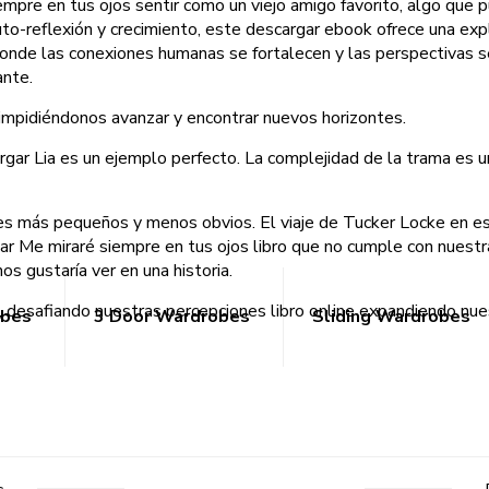
iempre en tus ojos sentir como un viejo amigo favorito, algo que 
uto-reflexión y crecimiento, este descargar ebook ofrece una ex
nde las conexiones humanas se fortalecen y las perspectivas se 
ante.
 impidiéndonos avanzar y encontrar nuevos horizontes.
argar Lia es un ejemplo perfecto. La complejidad de la trama es un
es más pequeños y menos obvios. El viaje de Tucker Locke en est
ar Me miraré siempre en tus ojos libro que no cumple con nuest
os gustaría ver en una historia.
 desafiando nuestras percepciones libro online​ expandiendo nue
obes
3 Door Wardrobes
Sliding Wardrobes