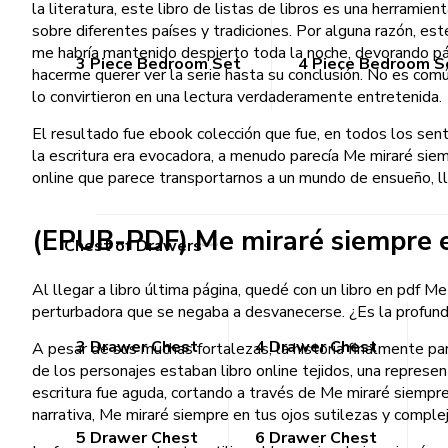
la literatura, este libro de listas de libros es una herrami
sobre diferentes países y tradiciones. Por alguna razón, est
me habría mantenido despierto toda la noche, devorando pág
3 Piece Bedroom Set
4 Piece Bedroom S
hacerme querer ver la serie hasta su conclusión. No es común
lo convirtieron en una lectura verdaderamente entretenida.
El resultado fue ebook colección que fue, en todos los sen
la escritura era evocadora, a menudo parecía Me miraré siem
online​ que parece transportarnos a un mundo de ensueño, l
(EPUB-PDF) Me miraré siempre e
Chest of Drawers
Al llegar a libro última página, quedé con un libro en pdf M
perturbadora que se negaba a desvanecerse. ¿Es la profundi
3 Drawer Chest
4 Drawer Chest
A pesar de sus muchas fortalezas, la historia finalmente pa
de los personajes estaban libro online​ tejidos, una represe
escritura fue aguda, cortando a través de Me miraré siempr
narrativa, Me miraré siempre en tus ojos sutilezas y comple
5 Drawer Chest
6 Drawer Chest