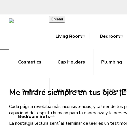
Menu
Living Room
Bedroom
Me miraré siempre en tus ojos : 
Bookcase
Beds
Hoodies
Accessories
Ab Rollers
Toy Guns
Cosmetics
Joggers
Coffee Tables
Cup Holders
Cooling Towels
Metal Outdoor Sets
Shorts
Plumbing
Console T
Resista
Skir
R
/
Home
Me miraré siempre en tus ojos : eBook [PDF]
Me miraré siempre en tus ojos (E
Daybeds
Mid Sleepers
Platform 
Cada página revelaba más inconsistencias, y la leer de los p
capacidad del espíritu humano para la esperanza y la persever
Bedroom Sets
La nostalgia lectura sentí al terminar de leer es un testimon