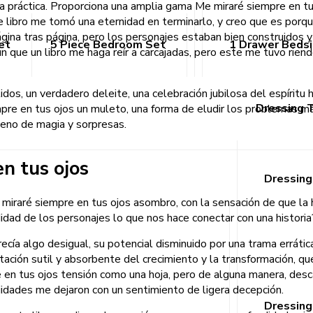
enta práctica. Proporciona una amplia gama Me miraré siempre en t
e libro me tomó una eternidad en terminarlo, y creo que es porqu
ina tras página, pero los personajes estaban bien construidos y
et
5 Piece Bedroom Set
1 Drawer Beds
 que un libro me haga reír a carcajadas, pero este me tuvo riendo 
tidos, un verdadero deleite, una celebración jubilosa del espír
Dressing 
pre en tus ojos un muleto, una forma de eludir los problemas más 
leno de magia y sorpresas.
n tus ojos
Dressing
e miraré siempre en tus ojos asombro, con la sensación de que la 
dad de los personajes lo que nos hace conectar con una historia
recía algo desigual, su potencial disminuido por una trama erráti
ntación sutil y absorbente del crecimiento y la transformación, qu
e en tus ojos tensión como una hoja, pero de alguna manera, des
jidades me dejaron con un sentimiento de ligera decepción.
Dressing