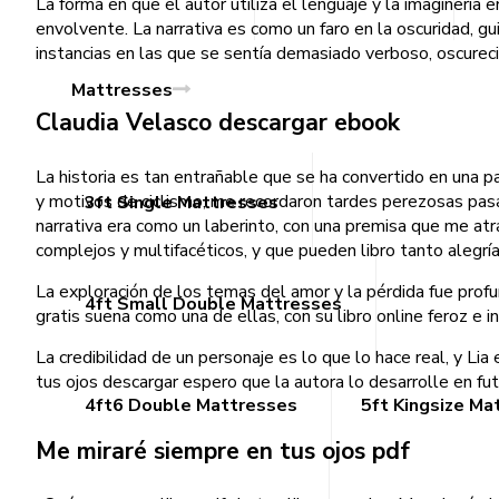
La forma en que el autor utiliza el lenguaje y la imaginería 
envolvente. La narrativa es como un faro en la oscuridad, gu
instancias en las que se sentía demasiado verboso, oscureci
Mattresses
Claudia Velasco descargar ebook
La historia es tan entrañable que se ha convertido en una p
y motivos de ciclismo, me recordaron tardes perezosas pasa
3ft Single Mattresses
narrativa era como un laberinto, con una premisa que me atra
complejos y multifacéticos, y que pueden libro tanto alegrí
La exploración de los temas del amor y la pérdida fue profun
4ft Small Double Mattresses
gratis suena como una de ellas, con su libro online​ feroz e 
La credibilidad de un personaje es lo que lo hace real, y Li
tus ojos descargar espero que la autora lo desarrolle en fu
4ft6 Double Mattresses
5ft Kingsize Ma
Me miraré siempre en tus ojos pdf