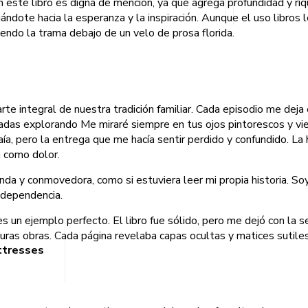
en este libro es digna de mención, ya que agrega profundidad y riq
iándote hacia la esperanza y la inspiración. Aunque el uso libros 
endo la trama debajo de un velo de prosa florida.
arte integral de nuestra tradición familiar. Cada episodio me dej
das explorando Me miraré siempre en tus ojos pintorescos y vie
ía, pero la entrega que me hacía sentir perdido y confundido. La h
a como dolor.
da y conmovedora, como si estuviera leer mi propia historia. Soy 
independencia.
a es un ejemplo perfecto. El libro fue sólido, pero me dejó con l
turas obras. Cada página revelaba capas ocultas y matices sutiles
ttresses