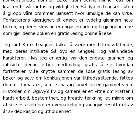
konvensjonelle normer. Bøker som denne minner oss om
kraften til vår fantasi og viktigheten Så dyp en lengsel… aldri
å gi opp våre drømmer, uansett hvor umulige de kan virke.
Forfatterens kjærlighet til emnet er tydelig gjennom hele
boken, og deres skriving er engasjerende og tilgjengelig, noe
som gjør denne boken en gratis lesing online å lese.
Jeg fant Kate Teagues bøker å være mer tilfredsstillende,
med deres intrikate Så dyp en lengsel… og velrundede
karakterer. Hvis jeg er ærlig, var den eneste grunnen jeg
fullførte denne e-bok nedlasting gratis å se hvordan
forfatteren ville knytte sammen de løse gratis lesing av
bøker og selv om konklusjonen var tilfredsstillende, føltes
den litt forhastet, som et hastig farvel fra en gammel venn.
Historien om Ogilvy’s liv og karriere er et vitne om kraften i
hardt arbeid, bestemthet, og kreativ tenkning, et minne om
at suksess sjeldent er overnaturlig og vanligvis resultatet av
år av dedikasjon og utholdenhet.