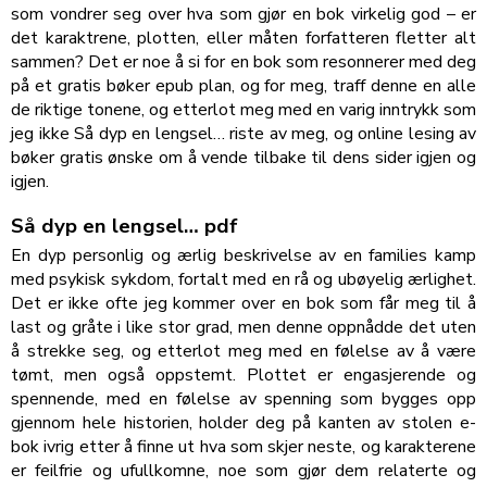
som vondrer seg over hva som gjør en bok virkelig god – er
det karaktrene, plotten, eller måten forfatteren fletter alt
sammen? Det er noe å si for en bok som resonnerer med deg
på et gratis bøker epub plan, og for meg, traff denne en alle
de riktige tonene, og etterlot meg med en varig inntrykk som
jeg ikke Så dyp en lengsel… riste av meg, og online lesing av
bøker gratis ønske om å vende tilbake til dens sider igjen og
igjen.
Så dyp en lengsel… pdf
En dyp personlig og ærlig beskrivelse av en families kamp
med psykisk sykdom, fortalt med en rå og ubøyelig ærlighet.
Det er ikke ofte jeg kommer over en bok som får meg til å
last og gråte i like stor grad, men denne oppnådde det uten
å strekke seg, og etterlot meg med en følelse av å være
tømt, men også oppstemt. Plottet er engasjerende og
spennende, med en følelse av spenning som bygges opp
gjennom hele historien, holder deg på kanten av stolen e-
bok ivrig etter å finne ut hva som skjer neste, og karakterene
er feilfrie og ufullkomne, noe som gjør dem relaterte og