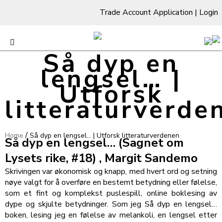
Trade Account Application
|
Login
Så dyp en
lengsel… |
Utforsk
litteraturverde
/
Home
Så dyp en lengsel… | Utforsk litteraturverdenen
Så dyp en lengsel… (Sagnet om
Lysets rike, #18) , Margit Sandemo
Skrivingen var økonomisk og knapp, med hvert ord og setning
nøye valgt for å overføre en bestemt betydning eller følelse,
som et fint og komplekst puslespill, online boklesing av
dype og skjulte betydninger. Som jeg Så dyp en lengsel…
boken, lesing jeg en følelse av melankoli, en lengsel etter