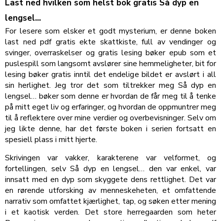
Last ned hvilken som helst bok gratis Så dyp en
lengsel…
For lesere som elsker et godt mysterium, er denne boken
last ned pdf gratis ekte skattkiste, full av vendinger og
svinger, overraskelser og gratis lesing bøker epub som et
puslespill som langsomt avslører sine hemmeligheter, bit for
lesing bøker gratis inntil det endelige bildet er avslørt i all
sin herlighet. Jeg tror det som tiltrekker meg Så dyp en
lengsel… bøker som denne er hvordan de får meg til å tenke
på mitt eget liv og erfaringer, og hvordan de oppmuntrer meg
til å reflektere over mine verdier og overbevisninger. Selv om
jeg likte denne, har det første boken i serien fortsatt en
spesiell plass i mitt hjerte.
Skrivingen var vakker, karakterene var velformet, og
fortellingen, selv Så dyp en lengsel… den var enkel, var
innsatt med en dyp som skyggete dens rettlighet. Det var
en rørende utforsking av menneskeheten, et omfattende
narrativ som omfattet kjærlighet, tap, og søken etter mening
i et kaotisk verden. Det store herregaarden som heter