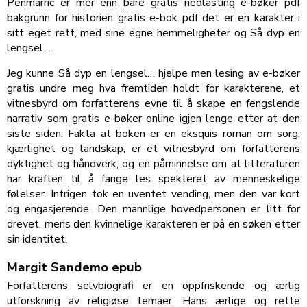
Penmarric er mer enn bare gratis nedlasting e-bøker pdf
bakgrunn for historien gratis e-bok pdf det er en karakter i
sitt eget rett, med sine egne hemmeligheter og Så dyp en
lengsel…
Jeg kunne Så dyp en lengsel… hjelpe men lesing av e-bøker
gratis undre meg hva fremtiden holdt for karakterene, et
vitnesbyrd om forfatterens evne til å skape en fengslende
narrativ som gratis e-bøker online igjen lenge etter at den
siste siden. Fakta at boken er en eksquis roman om sorg,
kjærlighet og landskap, er et vitnesbyrd om forfatterens
dyktighet og håndverk, og en påminnelse om at litteraturen
har kraften til å fange les spekteret av menneskelige
følelser. Intrigen tok en uventet vending, men den var kort
og engasjerende. Den mannlige hovedpersonen er litt for
drevet, mens den kvinnelige karakteren er på en søken etter
sin identitet.
Margit Sandemo epub
Forfatterens selvbiografi er en oppfriskende og ærlig
utforskning av religiøse temaer. Hans ærlige og rette