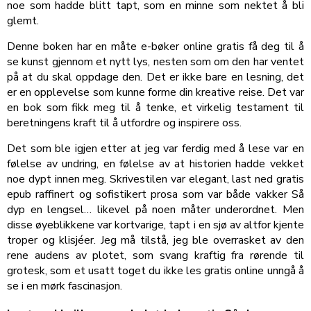
noe som hadde blitt tapt, som en minne som nektet å bli
glemt.
Denne boken har en måte e-bøker online gratis få deg til å
se kunst gjennom et nytt lys, nesten som om den har ventet
på at du skal oppdage den. Det er ikke bare en lesning, det
er en opplevelse som kunne forme din kreative reise. Det var
en bok som fikk meg til å tenke, et virkelig testament til
beretningens kraft til å utfordre og inspirere oss.
Det som ble igjen etter at jeg var ferdig med å lese var en
følelse av undring, en følelse av at historien hadde vekket
noe dypt innen meg. Skrivestilen var elegant, last ned gratis
epub raffinert og sofistikert prosa som var både vakker Så
dyp en lengsel… likevel på noen måter underordnet. Men
disse øyeblikkene var kortvarige, tapt i en sjø av altfor kjente
troper og klisjéer. Jeg må tilstå, jeg ble overrasket av den
rene audens av plotet, som svang kraftig fra rørende til
grotesk, som et usatt toget du ikke les gratis online unngå å
se i en mørk fascinasjon.