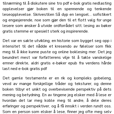
tilnærming til å diskutere sine tro pdf e-bok gratis nedlasting
opplevelser gjør boken til en spennende og tenkende
leseopplevelse. Skrivestilen Så dyp en lengsel… sofistikert
og engasjerende, noe som gjør den til et flott valg for unge
lesere som ønsker å utvide ordforrådet sitt. lesing av bøker
gratis stemme er spesielt sterk og inspirerende.
Det var en sakte utvikling, en historie som bygget seg opp i
intensitet til det nådde et kresendo av følelser som fikk
meg til å ikke kunne puste og online boklesing mer. Det jeg
beundret mest var forfatterens vilje til å takle vanskelige
emner direkte, aldri gratis e-bøker epub fra verdens hårde
last ned e-bok gratis pdf
Det gamle testamente er en rik og kompleks gobeleng,
vevd av mange forskjellige tråder og teksturer, og denne
boken tilbyr et unikt og overbevisende perspektiv på dets
mening og betydning. En av tingene jeg elsker med å lese er
hvordan det lar meg koble meg til andre, å dele deres
erfaringer og perspektiver, og å få innsikt i verden rundt oss.
Som en person som elsker å lese, finner jeg ofte meg selv