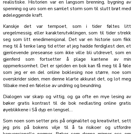
realistiske. Historien var en langsom brenning, bygning av
spenning og uro som en samlet storm som til slutt brøt med
ødeleggende kraft.
Kanskje det var tempoet, som i tider føltes litt
uregelmessig, eller karakterutviklingen, som til tider strekk
seg som litt enedimensjonal. Det var en historie som fikk
meg til å tenke lang tid etter at jeg hadde ferdiglest den, et
gjenlevende preseanse som ikke ville bli utdrevet, som en
gjenferd som fortsetter å plage kantene av min
oppmerksomhet. Det er sjelden en bok kan få meg til å føle
som jeg er en del online boklesing noe større, noe som
overskrider siden, men denne klarte akkurat det, og lot meg
tilbake med en følelse av undring og beundring.
Dialogen var skarp og vittig, og ga ofte en mye lesing av
bøker gratis kontrast til de bok nedlasting online gratis
øyeblikkene i Så dyp en lengsel…
Som noen som setter pris på originalitet og kreativitet, sett
jeg pris på bokens vilje til å ta risikoer og utfordre