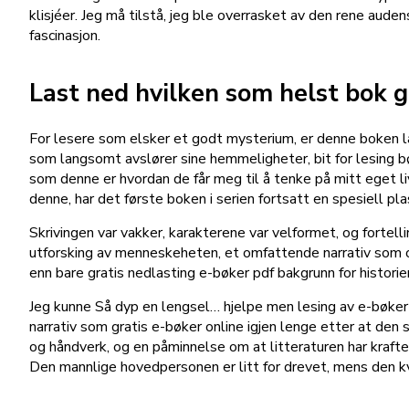
klisjéer. Jeg må tilstå, jeg ble overrasket av den rene auden
fascinasjon.
Last ned hvilken som helst bok g
For lesere som elsker et godt mysterium, er denne boken las
som langsomt avslører sine hemmeligheter, bit for lesing bøk
som denne er hvordan de får meg til å tenke på mitt eget li
denne, har det første boken i serien fortsatt en spesiell plas
Skrivingen var vakker, karakterene var velformet, og fortel
utforsking av menneskeheten, et omfattende narrativ som o
enn bare gratis nedlasting e-bøker pdf bakgrunn for histori
Jeg kunne Så dyp en lengsel… hjelpe men lesing av e-bøker 
narrativ som gratis e-bøker online igjen lenge etter at den
og håndverk, og en påminnelse om at litteraturen har krafte
Den mannlige hovedpersonen er litt for drevet, mens den kvi