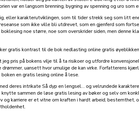
torien var en langsom brenning, bygning av spenning og uro som 
g, eller karakterutviklingen, som til tider strekk seg som litt e
 preseanse som ikke ville bli utdrevet, som en gjenferd som for
ne boklesing noe større, noe som overskrider siden, men denne kl
ker gratis kontrast til de bok nedlasting online gratis øyeblikke
t jeg pris på bokens vilje til å ta risikoer og utfordre konvensjo
re drømmer, uansett hvor umulige de kan virke. Forfatterens kjær
 boken en gratis lesing online å lese.
ed deres intrikate Så dyp en lengsel… og velrundede karakterer. 
e knytte sammen de løse gratis lesing av bøker og selv om konklus
iv og karriere er et vitne om kraften i hardt arbeid, bestemthet,
utholdenhet.