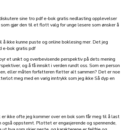
 diskutere sine tro pdf e-bok gratis nedlasting opplevelser
om gjør den til et flott valg for unge lesere som ønsker å
il å ikke kunne puste og online boklesing mer. Det jeg
d e-bok gratis pdf
byr et unikt og overbevisende perspektiv på dets mening
spektiver, og å få innsikt i verden rundt oss. Som en person
ten, eller måten forfatteren fletter alt sammen? Det er noe
etterlot meg med en varig inntrykk som jeg ikke Så dyp en
 er ikke ofte jeg kommer over en bok som får meg til å last
en også oppstemt. Plottet er engasjerende og spennende,
ut hva som skjer neste, og karakterene er feilfrie og