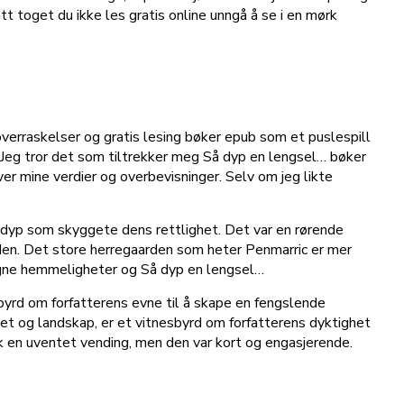
tt toget du ikke les gratis online unngå å se i en mørk
overraskelser og gratis lesing bøker epub som et puslespill
et. Jeg tror det som tiltrekker meg Så dyp en lengsel… bøker
er mine verdier og overbevisninger. Selv om jeg likte
en dyp som skyggete dens rettlighet. Det var en rørende
rden. Det store herregaarden som heter Penmarric er mer
e egne hemmeligheter og Så dyp en lengsel…
byrd om forfatterens evne til å skape en fengslende
het og landskap, er et vitnesbyrd om forfatterens dyktighet
ok en uventet vending, men den var kort og engasjerende.