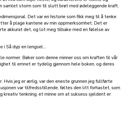
en samlet storm som til slutt brøt med ødeleggende kraft.
nedimensjonal. Det var en historie som fikk meg til å tenke
tsetter å plage kantene av min oppmerksomhet. Det er
arte akkurat det, og lot meg tilbake med en følelse av
ne i Så dyp en lengsel…
nelle normer. Bøker som denne minner oss om kraften til vår
lighet til emnet er tydelig gjennom hele boken, og deres
Hvis jeg er ærlig, var den eneste grunnen jeg fullførte
jonen var tilfredsstillende, føltes den litt forhastet, som
 og kreativ tenkning, et minne om at suksess sjeldent er