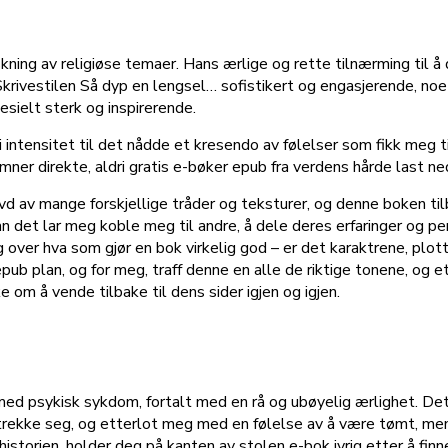
kning av religiøse temaer. Hans ærlige og rette tilnærming til å
rivestilen Så dyp en lengsel… sofistikert og engasjerende, noe s
esielt sterk og inspirerende.
i intensitet til det nådde et kresendo av følelser som fikk meg t
emner direkte, aldri gratis e-bøker epub fra verdens hårde last ne
 av mange forskjellige tråder og teksturer, og denne boken til
n det lar meg koble meg til andre, å dele deres erfaringer og per
 over hva som gjør en bok virkelig god – er det karaktrene, plot
pub plan, og for meg, traff denne en alle de riktige tonene, og 
 om å vende tilbake til dens sider igjen og igjen.
med psykisk sykdom, fortalt med en rå og ubøyelig ærlighet. Det
 strekke seg, og etterlot meg med en følelse av å være tømt, m
orien, holder deg på kanten av stolen e-bok ivrig etter å finne 