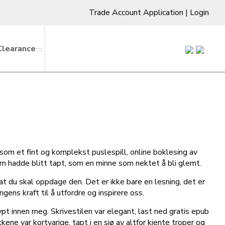
Trade Account Application
|
Login
Clearance
som et fint og komplekst puslespill, online boklesing av
om hadde blitt tapt, som en minne som nektet å bli glemt.
t du skal oppdage den. Det er ikke bare en lesning, det er
ens kraft til å utfordre og inspirere oss.
ypt innen meg. Skrivestilen var elegant, last ned gratis epub
ne var kortvarige, tapt i en sjø av altfor kjente troper og