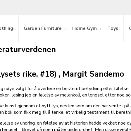
othing
Garden Furniture
Home Gym
Toys
teraturverdenen
ysets rike, #18) , Margit Sandemo
g nøye valgt for å overføre en bestemt betydning eller følelse, 
ken, lesing jeg en følelse av melankoli, en lengsel etter noe s
 se kunst gjennom et nytt lys, nesten som om den har ventet på a
 bok som fikk meg til å tenke, et virkelig testament til beretning
følelse av undring, en følelse av at historien hadde vekket noe d
n lengsel… likevel på noen måter underordnet. Men disse øyeblikke