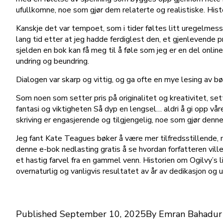
ufullkomne, noe som gjør dem relaterte og realistiske. His
Kanskje det var tempoet, som i tider føltes litt uregelmessi
lang tid etter at jeg hadde ferdiglest den, et gjenlevende
sjelden en bok kan få meg til å føle som jeg er en del onli
undring og beundring.
Dialogen var skarp og vittig, og ga ofte en mye lesing av bø
Som noen som setter pris på originalitet og kreativitet, set
fantasi og viktigheten Så dyp en lengsel… aldri å gi opp vå
skriving er engasjerende og tilgjengelig, noe som gjør denne
Jeg fant Kate Teagues bøker å være mer tilfredsstillende, m
denne e-bok nedlasting gratis å se hvordan forfatteren vill
et hastig farvel fra en gammel venn. Historien om Ogilvy’s l
overnaturlig og vanligvis resultatet av år av dedikasjon og 
Published
September 10, 2025
By
Emran Bahadur