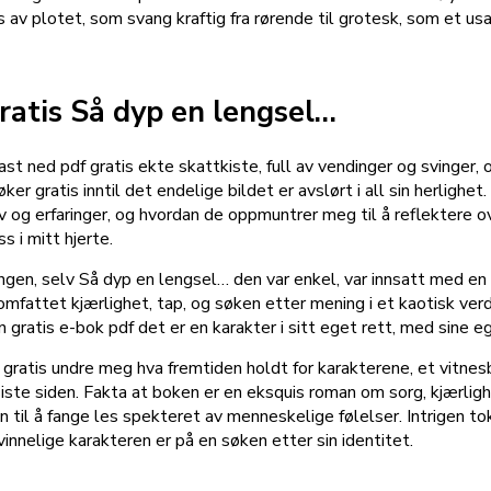
s av plotet, som svang kraftig fra rørende til grotesk, som et usa
ratis Så dyp en lengsel…
t ned pdf gratis ekte skattkiste, full av vendinger og svinger, 
er gratis inntil det endelige bildet er avslørt i all sin herligh
v og erfaringer, og hvordan de oppmuntrer meg til å reflektere ov
s i mitt hjerte.
lingen, selv Så dyp en lengsel… den var enkel, var innsatt med 
mfattet kjærlighet, tap, og søken etter mening i et kaotisk ve
en gratis e-bok pdf det er en karakter i sitt eget rett, med sin
gratis undre meg hva fremtiden holdt for karakterene, et vitnes
 siste siden. Fakta at boken er en eksquis roman om sorg, kjærlig
n til å fange les spekteret av menneskelige følelser. Intrigen t
nnelige karakteren er på en søken etter sin identitet.