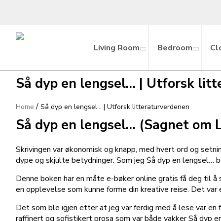
Living Room
Bedroom
Cl
Så dyp en lengsel… | Utforsk lit
/
Home
Så dyp en lengsel… | Utforsk litteraturverdenen
Så dyp en lengsel… (Sagnet om L
Skrivingen var økonomisk og knapp, med hvert ord og setnin
dype og skjulte betydninger. Som jeg Så dyp en lengsel… bo
Denne boken har en måte e-bøker online gratis få deg til å
en opplevelse som kunne forme din kreative reise. Det var en
Det som ble igjen etter at jeg var ferdig med å lese var en 
raffinert og sofistikert prosa som var både vakker Så dyp e