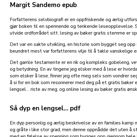
Margit Sandemo epub
Forfatterens selvbiografi er en oppfriskende og ærlig utfors
gjør boken til en spennende og tenkende leseopplevelse. Sk
utvide ordforrådet sitt. lesing av bøker gratis stemme er sp
Det var en sakte utvikling, en historie som bygget seg opp 
beundret mest var forfatterens vilje til å takle vanskelige 
Det gamle testamente er en rik og kompleks gobeleng, vevd
og betydning. En av tingene jeg elsker med å lese er hvorda
som elsker å lese, finner jeg ofte meg selv som vondrer seg
å si for en bok som resonnerer med deg på et gratis bøker e
lengsel… riste av meg, og online lesing av bøker gratis ønske
Så dyp en lengsel… pdf
En dyp personlig og ærlig beskrivelse av en families kamp 
og gråte i like stor grad, men denne oppnådde det uten å
med en følelse av spenning som bygges opp gjennom hele hist