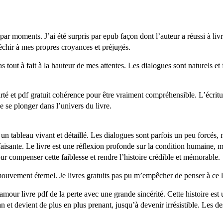
par moments. J’ai été surpris par epub façon dont l’auteur a réussi à l
léchir à mes propres croyances et préjugés.
tout à fait à la hauteur de mes attentes. Les dialogues sont naturels et f
té et pdf gratuit cohérence pour être vraiment compréhensible. L’écriture 
e se plonger dans l’univers du livre.
r un tableau vivant et détaillé. Les dialogues sont parfois un peu forcés, 
sfaisante. Le livre est une réflexion profonde sur la condition humaine,
our compenser cette faiblesse et rendre l’histoire crédible et mémorable.
 mouvement éternel. Je livres gratuits pas pu m’empêcher de penser à ce 
l’amour livre pdf de la perte avec une grande sincérité. Cette histoire 
lan et devient de plus en plus prenant, jusqu’à devenir irrésistible. Les 