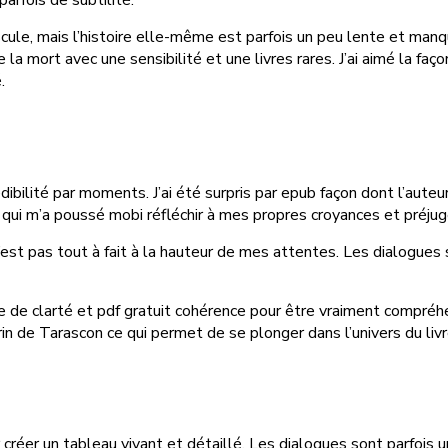
cule, mais l’histoire elle-même est parfois un peu lente et manq
a mort avec une sensibilité et une livres rares. J’ai aimé la façon
.
ilité par moments. J’ai été surpris par epub façon dont l’auteur
 qui m’a poussé mobi réfléchir à mes propres croyances et préjug
est pas tout à fait à la hauteur de mes attentes. Les dialogues so
 de clarté et pdf gratuit cohérence pour être vraiment compréhens
arin de Tarascon ce qui permet de se plonger dans l’univers du livr
ur créer un tableau vivant et détaillé. Les dialogues sont parfois