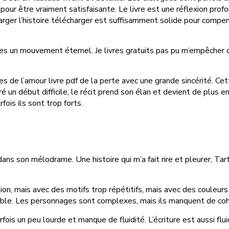
pour être vraiment satisfaisante. Le livre est une réflexion prof
arger l’histoire télécharger est suffisamment solide pour compens
ivres un mouvement éternel. Je livres gratuits pas pu m’empêcher
mes de l’amour livre pdf de la perte avec une grande sincérité. C
n début difficile, le récit prend son élan et devient de plus en p
ois ils sont trop forts.
ans son mélodrame. Une histoire qui m’a fait rire et pleurer, Tar
ption, mais avec des motifs trop répétitifs, mais avec des couleu
évisible. Les personnages sont complexes, mais ils manquent de 
arfois un peu lourde et manque de fluidité. L’écriture est aussi fl