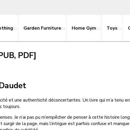
othing
Garden Furniture
Home Gym
Toys
EPUB, PDF]
 Daudet
icité et une authenticité déconcertantes. Un livre qui m’a tenu en
 toujours.
enses. Je n’ai pas pu m’empêcher de penser à cette histoire long
urgir de la page, mais l’intrigue est parfois confuse et manque de
arfois de subtilité.