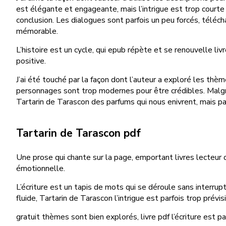
est élégante et engageante, mais l’intrigue est trop courte 
conclusion. Les dialogues sont parfois un peu forcés, téléch
mémorable.
L’histoire est un cycle, qui epub répète et se renouvelle l
positive.
J’ai été touché par la façon dont l’auteur a exploré les thè
personnages sont trop modernes pour être crédibles. Malgré u
Tartarin de Tarascon des parfums qui nous enivrent, mais parf
Tartarin de Tarascon pdf
Une prose qui chante sur la page, emportant livres lecteur d
émotionnelle.
L’écriture est un tapis de mots qui se déroule sans interru
fluide, Tartarin de Tarascon l’intrigue est parfois trop pr
gratuit thèmes sont bien explorés, livre pdf l’écriture est p