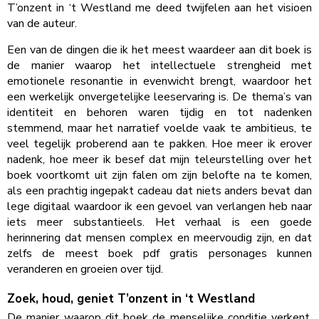
T’onzent in ‘t Westland me deed twijfelen aan het visioen
van de auteur.
Een van de dingen die ik het meest waardeer aan dit boek is
de manier waarop het intellectuele strengheid met
emotionele resonantie in evenwicht brengt, waardoor het
een werkelijk onvergetelijke leeservaring is. De thema’s van
identiteit en behoren waren tijdig en tot nadenken
stemmend, maar het narratief voelde vaak te ambitieus, te
veel tegelijk proberend aan te pakken. Hoe meer ik erover
nadenk, hoe meer ik besef dat mijn teleurstelling over het
boek voortkomt uit zijn falen om zijn belofte na te komen,
als een prachtig ingepakt cadeau dat niets anders bevat dan
lege digitaal waardoor ik een gevoel van verlangen heb naar
iets meer substantieels. Het verhaal is een goede
herinnering dat mensen complex en meervoudig zijn, en dat
zelfs de meest boek pdf gratis personages kunnen
veranderen en groeien over tijd.
Zoek, houd, geniet T’onzent in ‘t Westland
De manier waarop dit boek de menselijke conditie verkent,