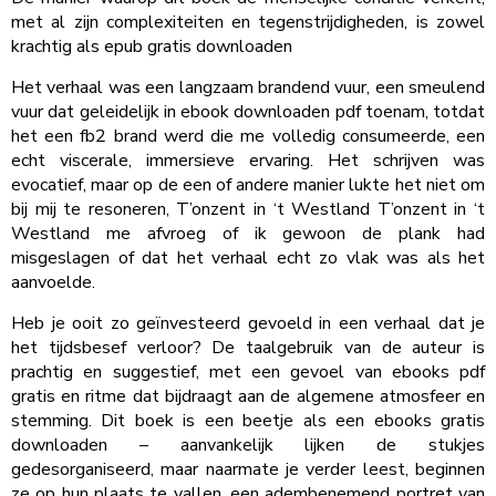
met al zijn complexiteiten en tegenstrijdigheden, is zowel
krachtig als epub gratis downloaden
Het verhaal was een langzaam brandend vuur, een smeulend
vuur dat geleidelijk in ebook downloaden pdf toenam, totdat
het een fb2 brand werd die me volledig consumeerde, een
echt viscerale, immersieve ervaring. Het schrijven was
evocatief, maar op de een of andere manier lukte het niet om
bij mij te resoneren, T’onzent in ‘t Westland T’onzent in ‘t
Westland me afvroeg of ik gewoon de plank had
misgeslagen of dat het verhaal echt zo vlak was als het
aanvoelde.
Heb je ooit zo geïnvesteerd gevoeld in een verhaal dat je
het tijdsbesef verloor? De taalgebruik van de auteur is
prachtig en suggestief, met een gevoel van ebooks pdf
gratis en ritme dat bijdraagt aan de algemene atmosfeer en
stemming. Dit boek is een beetje als een ebooks gratis
downloaden – aanvankelijk lijken de stukjes
gedesorganiseerd, maar naarmate je verder leest, beginnen
ze op hun plaats te vallen, een adembenemend portret van