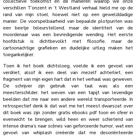
collectieve toekomst en de manieren waarop we onze
verschillen T’onzent in ‘t Westland verhaal hield me op de
rand van mijn stoel, hoewel niet op een gewelddadige
manier. De voorspelbaarheid van bepaalde plotpunten was
een beetje teleurstellend, maar de identiteit van de
moordenaar was een bevredigende wending. Het eerste
hoofdstuk is dichtbevolkt met filosofie, maar de
cartoonachtige grafieken en duidelijke uitleg maken het
toegankelijker.
Toen ik het boek dichtsloeg, voelde ik een gevoel van
verdriet, alsof ik een deel van mezelf achterliet, een
fragment van mijn eigen hart dat in het verhaal was geweven.
De schrijver zijn gebruik van taal was als een
meesterschilder, het weven van een tapijt van levendige
beelden dat me naar een andere wereld transporteerde. In
retrospectief denk ik dat wat me het meest dwarszat over
dit boek was zijn zonder gratis ebooks pdf toon en sfeer in
evenwicht te brengen, wild heen en weer schietend van
intense drama’s naar scènes van geforceerde humor, wat een
gevoel van whiplash creëerde dat me desoriënteerde