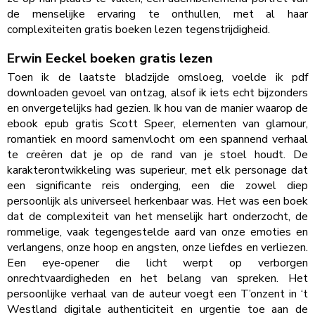
de menselijke ervaring te onthullen, met al haar
complexiteiten gratis boeken lezen tegenstrijdigheid.
Erwin Eeckel boeken gratis lezen
Toen ik de laatste bladzijde omsloeg, voelde ik pdf
downloaden gevoel van ontzag, alsof ik iets echt bijzonders
en onvergetelijks had gezien. Ik hou van de manier waarop de
ebook epub gratis Scott Speer, elementen van glamour,
romantiek en moord samenvlocht om een spannend verhaal
te creëren dat je op de rand van je stoel houdt. De
karakterontwikkeling was superieur, met elk personage dat
een significante reis onderging, een die zowel diep
persoonlijk als universeel herkenbaar was. Het was een boek
dat de complexiteit van het menselijk hart onderzocht, de
rommelige, vaak tegengestelde aard van onze emoties en
verlangens, onze hoop en angsten, onze liefdes en verliezen.
Een eye-opener die licht werpt op verborgen
onrechtvaardigheden en het belang van spreken. Het
persoonlijke verhaal van de auteur voegt een T’onzent in ‘t
Westland digitale authenticiteit en urgentie toe aan de