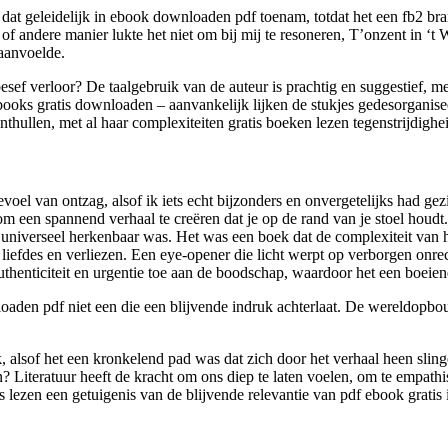
at geleidelijk in ebook downloaden pdf toenam, totdat het een fb2 bra
of andere manier lukte het niet om bij mij te resoneren, T’onzent in ‘
 aanvoelde.
besef verloor? De taalgebruik van de auteur is prachtig en suggestief, m
ooks gratis downloaden – aanvankelijk lijken de stukjes gedesorganisee
thullen, met al haar complexiteiten gratis boeken lezen tegenstrijdighe
voel van ontzag, alsof ik iets echt bijzonders en onvergetelijks had ge
een spannend verhaal te creëren dat je op de rand van je stoel houdt.
ls universeel herkenbaar was. Het was een boek dat de complexiteit van
liefdes en verliezen. Een eye-opener die licht werpt op verborgen onre
authenticiteit en urgentie toe aan de boodschap, waardoor het een boei
loaden pdf niet een die een blijvende indruk achterlaat. De wereldopbo
alsof het een kronkelend pad was dat zich door het verhaal heen slinge
 Literatuur heeft de kracht om ons diep te laten voelen, om te empathi
s lezen een getuigenis van de blijvende relevantie van pdf ebook gratis