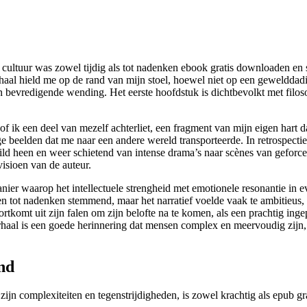
n cultuur was zowel tijdig als tot nadenken ebook gratis downloaden en 
haal hield me op de rand van mijn stoel, hoewel niet op een geweldda
en bevredigende wending. Het eerste hoofdstuk is dichtbevolkt met filos
sof ik een deel van mezelf achterliet, een fragment van mijn eigen hart 
ge beelden dat me naar een andere wereld transporteerde. In retrospecti
wild heen en weer schietend van intense drama’s naar scènes van gefor
visioen van de auteur.
nier waarop het intellectuele strengheid met emotionele resonantie in 
 en tot nadenken stemmend, maar het narratief voelde vaak te ambitieus,
ortkomt uit zijn falen om zijn belofte na te komen, als een prachtig ing
erhaal is een goede herinnering dat mensen complex en meervoudig zijn,
and
zijn complexiteiten en tegenstrijdigheden, is zowel krachtig als epub g