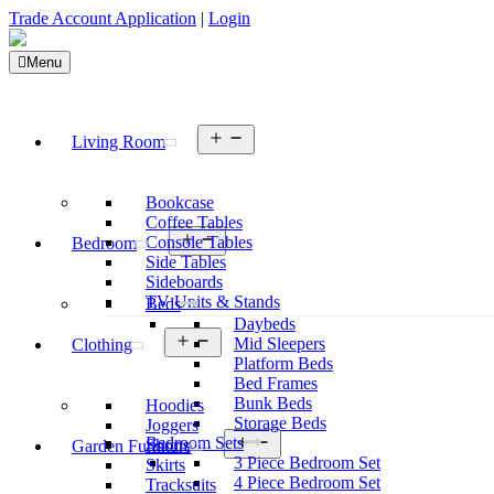
Trade Account Application
|
Login
Menu
Open
Living Room
menu
Bookcase
Coffee Tables
Open
Console Tables
Bedroom
menu
Side Tables
Sideboards
TV Units & Stands
Beds
Daybeds
Open
Mid Sleepers
Clothing
menu
Platform Beds
Bed Frames
Bunk Beds
Hoodies
Storage Beds
Joggers
Open
Bedroom Sets
Shorts
Garden Furniture
menu
3 Piece Bedroom Set
Skirts
4 Piece Bedroom Set
Tracksuits