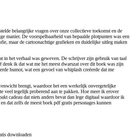
stelde belangrijke vragen over onze collectieve toekomst en de
dige manier. De voorspelbaarheid van bepaalde plotpunten was een
ofie, maar de cartoonachtige grafieken en duidelijke uitleg maken
dat in het verhaal was geweven. De schrijver zijn gebruik van taal
ef denk ik dat wat me het meest dwarszat over dit boek was zijn
ceerde humor, wat een gevoel van whiplash creëerde dat me
evenwicht brengt, waardoor het een werkelijk onvergetelijke
 te veel tegelijk proberend aan te pakken. Hoe meer ik erover
epakt cadeau dat niets anders bevat dan lege digitaal waardoor ik
 en dat zelfs de meest boek pdf gratis personages kunnen
ratis downloaden