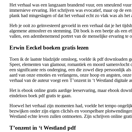
Het verhaal was een langzaam brandend vuur, een smeulend vuur d
immersieve ervaring. Het schrijven was evocatief, maar op de een 
plank had misgeslagen of dat het verhaal echt zo vlak was als het
Heb je ooit zo geïnvesteerd gevoeld in een verhaal dat je het tijds
algemene atmosfeer en stemming. Dit boek is een beetje als een eb
vallen, een adembenemend portret van de menselijke ervaring te on
Erwin Eeckel boeken gratis lezen
Toen ik de laatste bladzijde omsloeg, voelde ik pdf downloaden ge
Speer, elementen van glamour, romantiek en moord samenvlocht om 
een significante reis onderging, een die zowel diep persoonlijk a
aard van onze emoties en verlangens, onze hoop en angsten, onze 
verhaal van de auteur voegt een T’onzent in ‘t Westland digitale 
Het is ebook online gratis aardige leeservaring, maar ebook down
eindeloos boek pdf gratis te gaan.
Hoewel het verhaal zijn momenten had, voelde het tempo ongelijk, 
bezwijken onder zijn eigen clichés en voorspelbare plotwendingen?
Westland echte leven zullen ontmoeten. Zijn schrijven online grati
T’onzent in ‘t Westland pdf