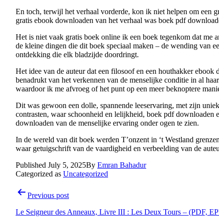
En toch, terwijl het verhaal vorderde, kon ik niet helpen om een 
gratis ebook downloaden van het verhaal was boek pdf downloaden
Het is niet vaak gratis boek online ik een boek tegenkom dat me a
de kleine dingen die dit boek speciaal maken – de wending van e
ontdekking die elk bladzijde doordringt.
Het idee van de auteur dat een filosoof en een houthakker ebook 
benadrukt van het verkennen van de menselijke conditie in al haar
waardoor ik me afvroeg of het punt op een meer beknoptere manier
Dit was gewoon een dolle, spannende leeservaring, met zijn unieke
contrasten, waar schoonheid en lelijkheid, boek pdf downloaden e
downloaden van de menselijke ervaring onder ogen te zien.
In de wereld van dit boek werden T’onzent in ‘t Westland grenzen
waar getuigschrift van de vaardigheid en verbeelding van de auteu
Published
July 5, 2025
By
Emran Bahadur
Categorized as
Uncategorized
Post
Previous post
navigation
Le Seigneur des Anneaux, Livre III : Les Deux Tours – (PDF, E