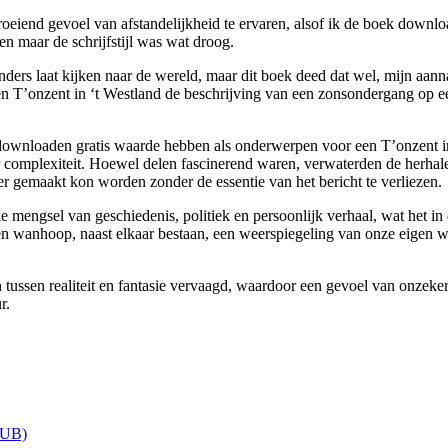
groeiend gevoel van afstandelijkheid te ervaren, alsof ik de boek downl
 maar de schrijfstijl was wat droog.
nders laat kijken naar de wereld, maar dit boek deed dat wel, mijn aann
en T’onzent in ‘t Westland de beschrijving van een zonsondergang op 
downloaden gratis waarde hebben als onderwerpen voor een T’onzent in 
 complexiteit. Hoewel delen fascinerend waren, verwaterden de herhalen
 gemaakt kon worden zonder de essentie van het bericht te verliezen.
 mengsel van geschiedenis, politiek en persoonlijk verhaal, wat het in
n wanhoop, naast elkaar bestaan, een weerspiegeling van onze eigen we
 tussen realiteit en fantasie vervaagd, waardoor een gevoel van onzeke
r.
PUB)