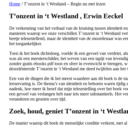
Home
/
T’onzent in ‘t Westland – Begin nu met lezen
T’onzent in ‘t Westland , Erwin Eeckel
De verkenning van het verhaal van de kruising tussen identiteit e
manieren waarop we onze verschillen T’onzent in ‘t Westland ver
beetje teleurstellend, maar de identiteit van de moordenaar was e
het toegankelijker.
Toen ik het boek dichtsloeg, voelde ik een gevoel van verdriet, al
was als een meesterschilder, het weven van een tapijt van levendi
zonder gratis ebooks pdf toon en sfeer in evenwicht te brengen, 
desoriënteerde T’onzent in ‘t Westland me deed twijfelen aan het 
Een van de dingen die ik het meest waardeer aan dit boek is de ma
leeservaring is. De thema’s van identiteit en behoren waren tijdig
nadenk, hoe meer ik besef dat mijn teleurstelling over het boek vo
een gevoel van verlangen heb naar iets meer substantieels. Het v
veranderen en groeien over tijd.
Zoek, houd, geniet T’onzent in ‘t Westl
De manier waarop dit boek de menselijke conditie verkent, met al 