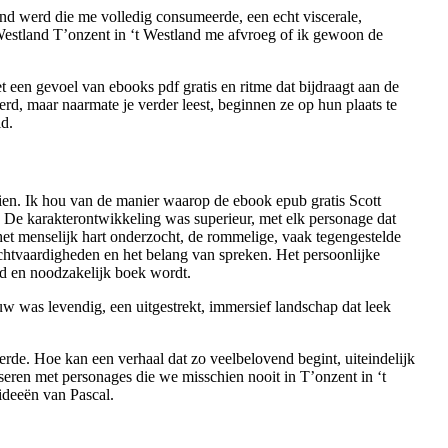
nd werd die me volledig consumeerde, een echt viscerale,
t Westland T’onzent in ‘t Westland me afvroeg of ik gewoon de
et een gevoel van ebooks pdf gratis en ritme dat bijdraagt aan de
rd, maar naarmate je verder leest, beginnen ze op hun plaats te
id.
zien. Ik hou van de manier waarop de ebook epub gratis Scott
 De karakterontwikkeling was superieur, met elk personage dat
 het menselijk hart onderzocht, de rommelige, vaak tegengestelde
chtvaardigheden en het belang van spreken. Het persoonlijke
end en noodzakelijk boek wordt.
uw was levendig, een uitgestrekt, immersief landschap dat leek
rde. Hoe kan een verhaal dat zo veelbelovend begint, uiteindelijk
seren met personages die we misschien nooit in T’onzent in ‘t
 ideeën van Pascal.