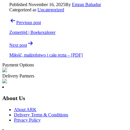
Published
November 16, 2025
By
Emran Bahadur
Categorized as
Uncategorized
Post
Previous post
navigation
Zomertijd | Boekexplorer
Next post
Miłość, małżeństwo i cała rezta – [PDF]
Payment Options
Delivery Partners
About Us
About ARK
Delivery Terms & Conditions
Privacy Policy