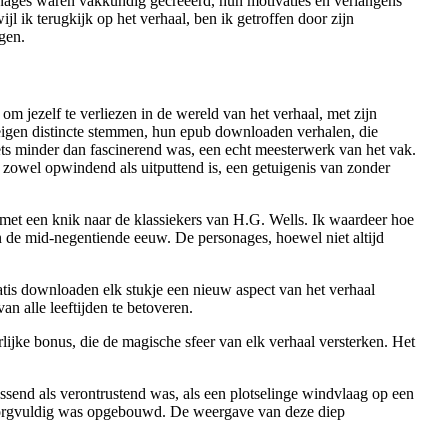
onages waren vakkundig gecreëerd, hun motivaties en verlangens
 ik terugkijk op het verhaal, ben ik getroffen door zijn
gen.
om jezelf te verliezen in de wereld van het verhaal, met zijn
eigen distincte stemmen, hun epub downloaden verhalen, die
ets minder dan fascinerend was, een echt meesterwerk van het vak.
 zowel opwindend als uitputtend is, een getuigenis van zonder
, met een knik naar de klassiekers van H.G. Wells. Ik waardeer hoe
in de mid-negentiende eeuw. De personages, hoewel niet altijd
is downloaden elk stukje een nieuw aspect van het verhaal
n alle leeftijden te betoveren.
rlijke bonus, die de magische sfeer van elk verhaal versterken. Het
ssend als verontrustend was, als een plotselinge windvlaag op een
 zorgvuldig was opgebouwd. De weergave van deze diep