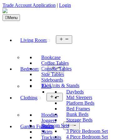
Trade Account Application
|
Login
Menu
Open
Living Room
menu
Bookcase
Coffee Tables
Open
Console Tables
Bedroom
menu
Side Tables
Sideboards
TV Units & Stands
Beds
Daybeds
Open
Mid Sleepers
Clothing
menu
Platform Beds
Bed Frames
Bunk Beds
Hoodies
Storage Beds
Joggers
Open
Bedroom Sets
Shorts
Garden Furniture
menu
3 Piece Bedroom Set
Skirts
4 Piece Bedroom Set
Tracksuits