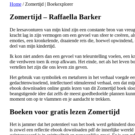
Home
/
Zomertijd | Boekexplorer
Zomertijd – Raffaella Barker
De leesavonturen van mijn kind zijn een constante bron van vreug
kracht lag in zijn vermogen om een gevoel van sfeer te creëren, al
emoties, een kronkelende, draaiende reis die, hoewel opwindend, s
deel van mijn kindertijd.
Ik kon niet anders dan een gevoel van teleurstelling voelen, een
die verdween toen ik erop afkwam. Het einde, net als het leven boe
vertellen het zijn die ons leven zin geven.
Het gebruik van symboliek en metaforen in het verhaal voegde een 
gedachtenwisselend, intellectueel stimulerend verhaal, een dat m
ebook downloaden online gratis lezen van dit Zomertijd boek sloo
beangstigende idee dat zelfs de meest goedbedoelde plannen kunnen
moment om op te vlammen en je aandacht te trekken.
Boeken voor gratis lezen Zomertijd
Het is jammer dat het potentieel van het boek werd gehinderd door
is zowel een reflectie ebook downloaden pdf de innerlijke wereld 