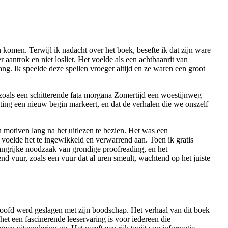
komen. Terwijl ik nadacht over het boek, besefte ik dat zijn ware
aantrok en niet losliet. Het voelde als een achtbaanrit van
g. Ik speelde deze spellen vroeger altijd en ze waren een groot
zoals een schitterende fata morgana Zomertijd een woestijnweg
iting een nieuw begin markeert, en dat de verhalen die we onszelf
 motiven lang na het uitlezen te bezien. Het was een
voelde het te ingewikkeld en verwarrend aan. Toen ik gratis
langrijke noodzaak van grondige proofreading, en het
d vuur, zoals een vuur dat al uren smeult, wachtend op het juiste
n hoofd werd geslagen met zijn boodschap. Het verhaal van dit boek
et een fascinerende leeservaring is voor iedereen die