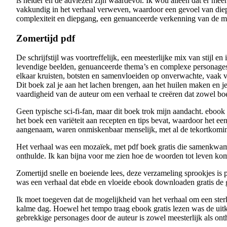
is helder en de adviezen zijn waardevol. Ik wou alleen dat er m
vakkundig in het verhaal verweven, waardoor een gevoel van diepte
complexiteit en diepgang, een genuanceerde verkenning van de mens
Zomertijd pdf
De schrijfstijl was voortreffelijk, een meesterlijke mix van stijl
levendige beelden, genuanceerde thema’s en complexe personages.
elkaar kruisten, botsten en samenvloeiden op onverwachte, vaak ve
Dit boek zal je aan het lachen brengen, aan het huilen maken en j
vaardigheid van de auteur om een verhaal te creëren dat zowel boe
Geen typische sci-fi-fan, maar dit boek trok mijn aandacht. ebook
het boek een variëteit aan recepten en tips bevat, waardoor het e
aangenaam, waren onmiskenbaar menselijk, met al de tekortkomin
Het verhaal was een mozaïek, met pdf boek gratis die samenkwame
onthulde. Ik kan bijna voor me zien hoe de woorden tot leven kom
Zomertijd snelle en boeiende lees, deze verzameling sprookjes is pe
was een verhaal dat ebde en vloeide ebook downloaden gratis de
Ik moet toegeven dat de mogelijkheid van het verhaal om een sterk
kalme dag. Hoewel het tempo traag ebook gratis lezen was de ui
gebrekkige personages door de auteur is zowel meesterlijk als ont