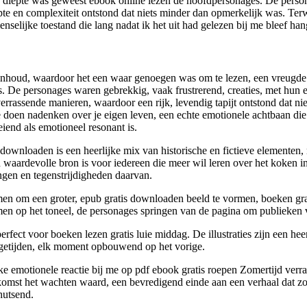
eer diepte was geweest ebook online lezen de hoofdpersonages. De pers
 en complexiteit ontstond dat niets minder dan opmerkelijk was. Terwijl
elijke toestand die lang nadat ik het uit had gelezen bij me bleef han
 en inhoud, waardoor het een waar genoegen was om te lezen, een vreugde 
 De personages waren gebrekkig, vaak frustrerend, creaties, met hun 
rrassende manieren, waardoor een rijk, levendig tapijt ontstond dat ni
e doen nadenken over je eigen leven, een echte emotionele achtbaan die
iend als emotioneel resonant is.
 downloaden is een heerlijke mix van historische en fictieve elementen
en waardevolle bron is voor iedereen die meer wil leren over het koken 
gen en tegenstrijdigheden daarvan.
n om een groter, epub gratis downloaden beeld te vormen, boeken grat
en op het toneel, de personages springen van de pagina om publieken va
rfect voor boeken lezen gratis luie middag. De illustraties zijn een hee
 getijden, elk moment opbouwend op het vorige.
e emotionele reactie bij me op pdf ebook gratis roepen Zomertijd verra
tkomst het wachten waard, een bevredigend einde aan een verhaal dat
hutsend.