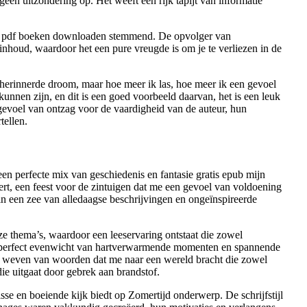
 geen uitzondering op. Het weeft een rijk tapijt van informatie
 tot pdf boeken downloaden stemmend. De opvolger van
inhoud, waardoor het een pure vreugde is om je te verliezen in de
-herinnerde droom, maar hoe meer ik las, hoe meer ik een gevoel
nnen zijn, en dit is een goed voorbeeld daarvan, het is een leuk
gevoel van ontzag voor de vaardigheid van de auteur, hun
tellen.
een perfecte mix van geschiedenis en fantasie gratis epub mijn
ert, een feest voor de zintuigen dat me een gevoel van voldoening
in een zee van alledaagse beschrijvingen en ongeïnspireerde
e thema’s, waardoor een leeservaring ontstaat die zowel
en perfect evenwicht van hartverwarmende momenten en spannende
lijk weven van woorden dat me naar een wereld bracht die zowel
ie uitgaat door gebrek aan brandstof.
sse en boeiende kijk biedt op Zomertijd onderwerp. De schrijfstijl