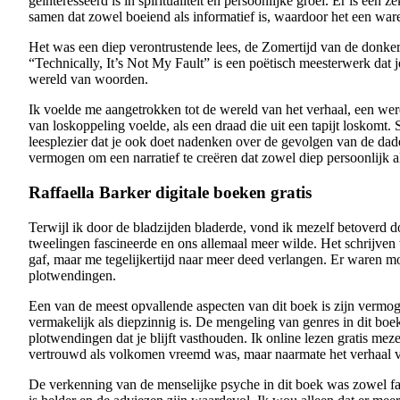
geïnteresseerd is in spiritualiteit en persoonlijke groei. Er is een
samen dat zowel boeiend als informatief is, waardoor het een ware
Het was een diep verontrustende lees, de Zomertijd van de donke
“Technically, It’s Not My Fault” is een poëtisch meesterwerk dat 
wereld van woorden.
Ik voelde me aangetrokken tot de wereld van het verhaal, een were
van loskoppeling voelde, als een draad die uit een tapijt loskomt
leesplezier dat je ook doet nadenken over de gevolgen van de dad
vermogen om een narratief te creëren dat zowel diep persoonlijk 
Raffaella Barker digitale boeken gratis
Terwijl ik door de bladzijden bladerde, vond ik mezelf betoverd d
tweelingen fascineerde en ons allemaal meer wilde. Het schrijven 
gaf, maar me tegelijkertijd naar meer deed verlangen. Er waren m
plotwendingen.
Een van de meest opvallende aspecten van dit boek is zijn vermo
vermakelijk als diepzinnig is. De mengeling van genres in dit 
plotwendingen dat je blijft vasthouden. Ik online lezen gratis mez
vertrouwd als volkomen vreemd was, maar naarmate het verhaal vor
De verkenning van de menselijke psyche in dit boek was zowel fasc