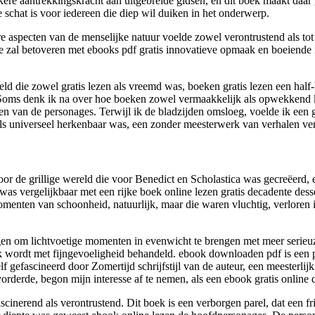
 zekere aantrekkingskracht aan uitgebreide gidsen, en dit boek maakt daar
 schat is voor iedereen die diep wil duiken in het onderwerp.
re aspecten van de menselijke natuur voelde zowel verontrustend als
je zal betoveren met ebooks pdf gratis innovatieve opmaak en boeiende 
ld die zowel gratis lezen als vreemd was, boeken gratis lezen een half
. Soms denk ik na over hoe boeken zowel vermaakkelijk als opwekkend ku
en van de personages. Terwijl ik de bladzijden omsloeg, voelde ik een 
als universeel herkenbaar was, een zonder meesterwerk van verhalen ver
oor de grillige wereld die voor Benedict en Scholastica was gecreëerd, 
was vergelijkbaar met een rijke boek online lezen gratis decadente dess
omenten van schoonheid, natuurlijk, maar die waren vluchtig, verloren 
gen om lichtvoetige momenten in evenwicht te brengen met meer serieuz
boek wordt met fijngevoeligheid behandeld. ebook downloaden pdf is e
elf gefascineerd door Zomertijd schrijfstijl van de auteur, een meester
derde, begon mijn interesse af te nemen, als een ebook gratis online d
inerend als verontrustend. Dit boek is een verborgen parel, dat een fri