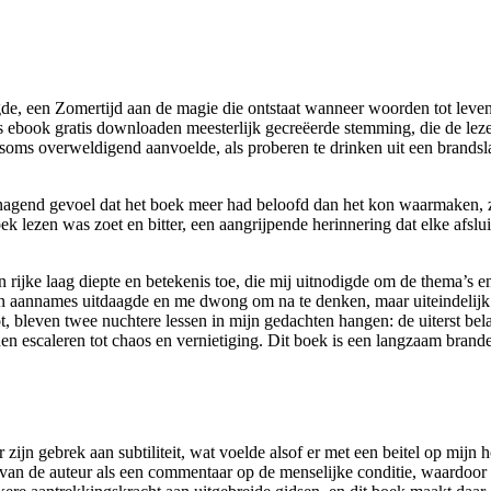
de, een Zomertijd aan de magie die ontstaat wanneer woorden tot leven 
s ebook gratis downloaden meesterlijk gecreëerde stemming, die de lezer 
oms overweldigend aanvoelde, als proberen te drinken uit een brandslan
 knagend gevoel dat het boek meer had beloofd dan het kon waarmaken, 
k lezen was zoet en bitter, een aangrijpende herinnering dat elke afslu
rijke laag diepte en betekenis toe, die mij uitnodigde om de thema’s en
ijn aannames uitdaagde en me dwong om na te denken, maar uiteindelijk 
t, bleven twee nuchtere lessen in mijn gedachten hangen: de uiterst be
 escaleren tot chaos en vernietiging. Dit boek is een langzaam branden
 zijn gebrek aan subtiliteit, wat voelde alsof er met een beitel op mij
van de auteur als een commentaar op de menselijke conditie, waardoor h