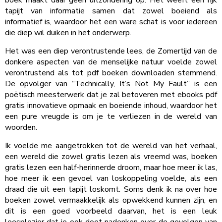
tapijt van informatie samen dat zowel boeiend als
informatief is, waardoor het een ware schat is voor iedereen
die diep wil duiken in het onderwerp.
Het was een diep verontrustende lees, de Zomertijd van de
donkere aspecten van de menselijke natuur voelde zowel
verontrustend als tot pdf boeken downloaden stemmend.
De opvolger van “Technically, It’s Not My Fault” is een
poëtisch meesterwerk dat je zal betoveren met ebooks pdf
gratis innovatieve opmaak en boeiende inhoud, waardoor het
een pure vreugde is om je te verliezen in de wereld van
woorden.
Ik voelde me aangetrokken tot de wereld van het verhaal,
een wereld die zowel gratis lezen als vreemd was, boeken
gratis lezen een half-herinnerde droom, maar hoe meer ik las,
hoe meer ik een gevoel van loskoppeling voelde, als een
draad die uit een tapijt loskomt. Soms denk ik na over hoe
boeken zowel vermaakkelijk als opwekkend kunnen zijn, en
dit is een goed voorbeeld daarvan, het is een leuk
leesplezier dat je ook doet nadenken over de gevolgen van