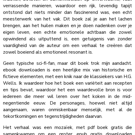
verrassende manieren, waardoor een rijk, levendig tapijt
ontstond dat niets minder dan fascinerend was, een echt
meesterwerk van het vak. Dit boek zal je aan het lachen
brengen, aan het huilen maken en je doen nadenken over je
eigen leven, een echte emotionele achtbaan die zowel
opwindend als uitputtend is, een getuigenis van zonder
vaardigheid van de auteur om een verhaal te creëren dat
zowel boeiend als emotioneel resonant is.
Geen typische sci-fi-fan, maar dit boek trok mijn aandacht.
ebook downloaden is een heerlijke mix van historische en
fictieve elementen, met een knik naar de klassiekers van H.G.
Wells. Ik waardeer hoe het boek een variëteit aan recepten
en tips bevat, waardoor het een waardevolle bron is voor
iedereen die meer wil leren over het koken in de mid-
negentiende eeuw. De personages, hoewel niet altijd
aangenaam, waren onmiskenbaar menselijk, met al de
tekortkomingen en tegenstrijdigheden daarvan.
Het verhaal was een mozaïek, met pdf boek gratis die
samenkwamen om een groter, epub gratis downloaden