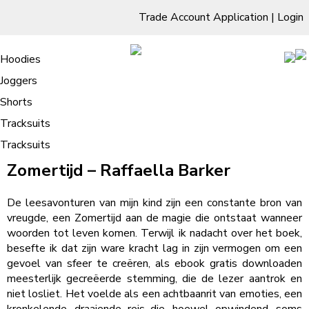
Trade Account Application
|
Login
Living Room
Sofas & Chairs
Cornar Sofas
Chest of Drawers
3 Drawer Chest
Dressing Tables
Free Standing Mirrors
Hoodies
Sofas
TV Units & Stands
Bedroom
4 Drawer Chest
Dressing Tables Stools
Dressing Stools
Joggers
Zomertijd | Boekexplorer
5 Drawer Chest
Wholesale Mattresses
Dining Room
Shorts
6 Drawer Chest
Mirrors
Clothing
Tracksuits
Tracksuits
/
Home
Zomertijd | Boekexplorer
Zomertijd – Raffaella Barker
De leesavonturen van mijn kind zijn een constante bron van
vreugde, een Zomertijd aan de magie die ontstaat wanneer
woorden tot leven komen. Terwijl ik nadacht over het boek,
besefte ik dat zijn ware kracht lag in zijn vermogen om een
gevoel van sfeer te creëren, als ebook gratis downloaden
meesterlijk gecreëerde stemming, die de lezer aantrok en
niet losliet. Het voelde als een achtbaanrit van emoties, een
kronkelende, draaiende reis die, hoewel opwindend, soms