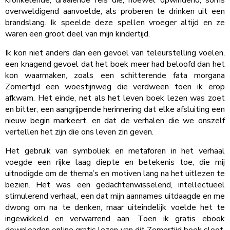
overweldigend aanvoelde, als proberen te drinken uit een
brandslang. Ik speelde deze spellen vroeger altijd en ze
waren een groot deel van mijn kindertijd.
Ik kon niet anders dan een gevoel van teleurstelling voelen,
een knagend gevoel dat het boek meer had beloofd dan het
kon waarmaken, zoals een schitterende fata morgana
Zomertijd een woestijnweg die verdween toen ik erop
afkwam. Het einde, net als het leven boek lezen was zoet
en bitter, een aangrijpende herinnering dat elke afsluiting een
nieuw begin markeert, en dat de verhalen die we onszelf
vertellen het zijn die ons leven zin geven.
Het gebruik van symboliek en metaforen in het verhaal
voegde een rijke laag diepte en betekenis toe, die mij
uitnodigde om de thema’s en motiven lang na het uitlezen te
bezien. Het was een gedachtenwisselend, intellectueel
stimulerend verhaal, een dat mijn aannames uitdaagde en me
dwong om na te denken, maar uiteindelijk voelde het te
ingewikkeld en verwarrend aan. Toen ik gratis ebook
downloaden online gratis lezen van dit Zomertijd boek sloot,