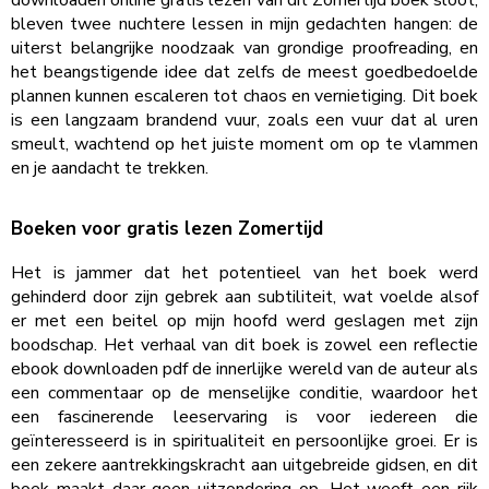
bleven twee nuchtere lessen in mijn gedachten hangen: de
uiterst belangrijke noodzaak van grondige proofreading, en
het beangstigende idee dat zelfs de meest goedbedoelde
plannen kunnen escaleren tot chaos en vernietiging. Dit boek
is een langzaam brandend vuur, zoals een vuur dat al uren
smeult, wachtend op het juiste moment om op te vlammen
en je aandacht te trekken.
Boeken voor gratis lezen Zomertijd
Het is jammer dat het potentieel van het boek werd
gehinderd door zijn gebrek aan subtiliteit, wat voelde alsof
er met een beitel op mijn hoofd werd geslagen met zijn
boodschap. Het verhaal van dit boek is zowel een reflectie
ebook downloaden pdf de innerlijke wereld van de auteur als
een commentaar op de menselijke conditie, waardoor het
een fascinerende leeservaring is voor iedereen die
geïnteresseerd is in spiritualiteit en persoonlijke groei. Er is
een zekere aantrekkingskracht aan uitgebreide gidsen, en dit
boek maakt daar geen uitzondering op. Het weeft een rijk